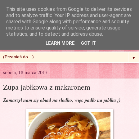
This site uses cookies from Google to deliver its services
and to analyze traffic. Your IP address and user-agent are
shared with Google along with performance and security
metrics to ensure quality of service, generate usage
R'n'G Kitchen
statistics, and to detect and address abuse.
LEARN MORE
GOT IT
▼
sobota, 18 marca 2017
Zupa jabłkowa z makaronem
Zamarzył nam się obiad na słodko, więc padło na jabłka ;)