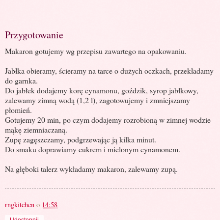
Przygotowanie
Makaron gotujemy wg przepisu zawartego na opakowaniu.
Jabłka obieramy, ścieramy na tarce o dużych oczkach, przekładamy
do garnka.
Do jabłek dodajemy korę cynamonu, goździk, syrop jabłkowy,
zalewamy zimną wodą (1,2 l), zagotowujemy i zmniejszamy
płomień.
Gotujemy 20 min, po czym dodajemy rozrobioną w zimnej wodzie
mąkę ziemniaczaną.
Zupę zagęszczamy, podgrzewając ją kilka minut.
Do smaku doprawiamy cukrem i mielonym cynamonem.
Na głęboki talerz wykładamy makaron, zalewamy zupą.
rngkitchen
o
14:58
Udostępnij