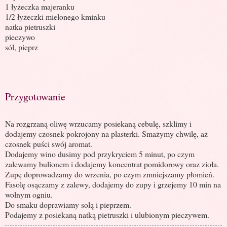
1 łyżeczka majeranku
1/2 łyżeczki mielonego kminku
natka pietruszki
pieczywo
sól, pieprz
Przygotowanie
Na rozgrzaną oliwę wrzucamy posiekaną cebulę, szklimy i
dodajemy czosnek pokrojony na plasterki. Smażymy chwilę, aż
czosnek puści swój aromat.
Dodajemy wino dusimy pod przykryciem 5 minut, po czym
zalewamy bulionem i dodajemy koncentrat pomidorowy oraz zioła.
Zupę doprowadzamy do wrzenia, po czym zmniejszamy płomień.
Fasolę osączamy z zalewy, dodajemy do zupy i grzejemy 10 min na
wolnym ogniu.
Do smaku doprawiamy solą i pieprzem.
Podajemy z posiekaną natką pietruszki i ulubionym pieczywem.