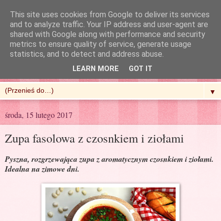
This site uses cookies from Google to deliver its services
and to analyze traffic. Your IP address and user-agent are
shared with Google along with performance and security
metrics to ensure quality of service, generate usage
R'n'G Kitchen
statistics, and to detect and address abuse.
LEARN MORE
GOT IT
▼
środa, 15 lutego 2017
Zupa fasolowa z czosnkiem i ziołami
Pyszna, rozgrzewająca zupa z aromatycznym czosnkiem i ziołami.
Idealna na zimowe dni.