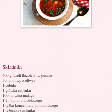
Składniki
400 g fasoli flażoletki w puszce
50 ml oliwy z oliwek
1 cebula
1 główka czosnku
100 ml wina malaga
1,2 l bulionu drobiowego
1 łyżka koncentratu pomidorowego
1 łyżeczka tymianku