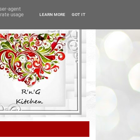
user-agent
erate usage
LEARN MORE
GOT IT