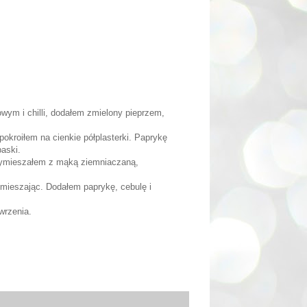
ym i chilli, dodałem zmielony pieprzem,
okroiłem na cienkie półplasterki. Paprykę
aski.
wymieszałem z mąką ziemniaczaną,
mieszając. Dodałem paprykę, cebulę i
wrzenia.