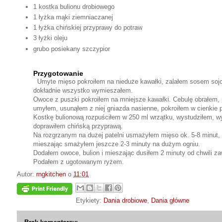
1 kostka bulionu drobiowego
1 łyżka mąki ziemniaczanej
1 łyżka chińskiej przyprawy do potraw
3 łyżki oleju
grubo posiekany szczypior
Przygotowanie
Umyte mięso pokroiłem na nieduże kawałki, zalałem sosem sojow
dokładnie wszystko wymieszałem.
Owoce z puszki pokroiłem na mniejsze kawałki. Cebulę obrałem, p
umyłem, usunąłem z niej gniazda nasienne, pokroiłem w cienkie p
Kostkę bulionową rozpuściłem w 250 ml wrzątku, wystudziłem, 
doprawiłem chińską przyprawą.
Na rozgrzanym na dużej patelni usmażyłem mięso ok. 5-8 minut, 
mieszając smażyłem jeszcze 2-3 minuty na dużym ogniu.
Dodałem owoce, bulion i mieszając dusiłem 2 minuty od chwili za
Podałem z ugotowanym ryżem.
Autor:
rngkitchen
o
11:01
Etykiety:
Dania drobiowe
,
Dania główne