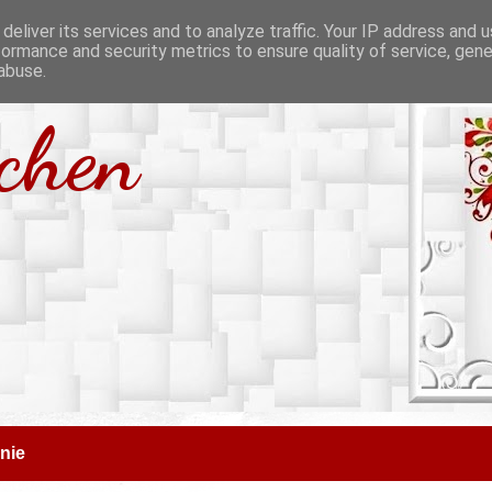
deliver its services and to analyze traffic. Your IP address and 
formance and security metrics to ensure quality of service, gen
abuse.
tchen
nie