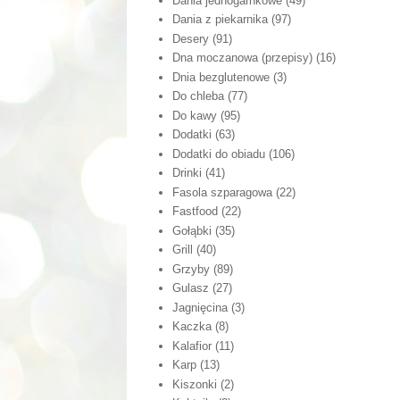
Dania jednogarnkowe
(49)
Dania z piekarnika
(97)
Desery
(91)
Dna moczanowa (przepisy)
(16)
Dnia bezglutenowe
(3)
Do chleba
(77)
Do kawy
(95)
Dodatki
(63)
Dodatki do obiadu
(106)
Drinki
(41)
Fasola szparagowa
(22)
Fastfood
(22)
Gołąbki
(35)
Grill
(40)
Grzyby
(89)
Gulasz
(27)
Jagnięcina
(3)
Kaczka
(8)
Kalafior
(11)
Karp
(13)
Kiszonki
(2)