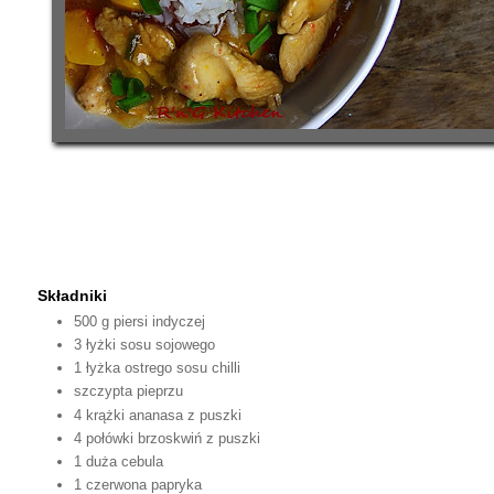
Składniki
500 g piersi indyczej
3 łyżki sosu sojowego
1 łyżka ostrego sosu chilli
szczypta pieprzu
4 krążki ananasa z puszki
4 połówki brzoskwiń z puszki
1 duża cebula
1 czerwona papryka