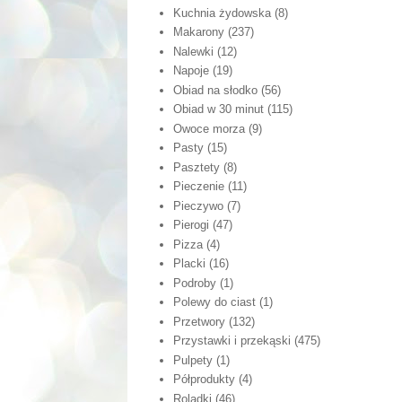
Kuchnia żydowska
(8)
Makarony
(237)
Nalewki
(12)
Napoje
(19)
Obiad na słodko
(56)
Obiad w 30 minut
(115)
Owoce morza
(9)
Pasty
(15)
Pasztety
(8)
Pieczenie
(11)
Pieczywo
(7)
Pierogi
(47)
Pizza
(4)
Placki
(16)
Podroby
(1)
Polewy do ciast
(1)
Przetwory
(132)
Przystawki i przekąski
(475)
Pulpety
(1)
Półprodukty
(4)
Roladki
(46)