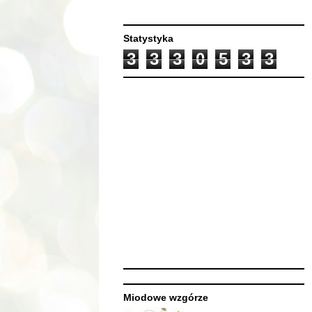
Statystyka
3
3
3
0
5
3
3
Miodowe wzgórze