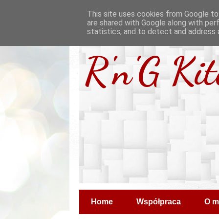
This site uses cookies from Google to 
are shared with Google along with per
statistics, and to detect and address 
R'n'G Ki
Home
Współpraca
O m