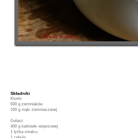
Składniki
Kluski:
600 g ziemniaków
100 g mąki ziemniaczanej
Gulasz:
400 g karkówki wieprzowej
1 łyżka smalcu
1 cebula