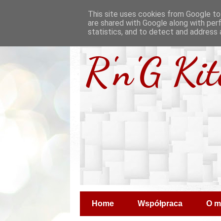
This site uses cookies from Google to 
are shared with Google along with per
statistics, and to detect and address 
R'n'G Ki
Home
Współpraca
O m