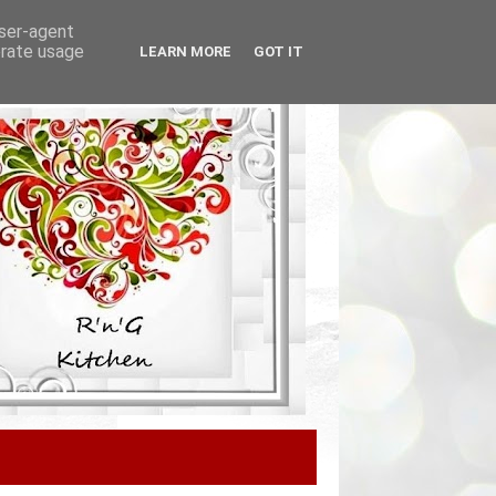
user-agent
erate usage
LEARN MORE
GOT IT