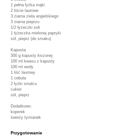
1 pełna łyżka mąki
2 liście laurowe
3 ziarna ziela angielskiego
3 ziarna pieprzu
1/2 łyżeczki soli
1 łyżeczka mielonej papryki
sól, pieprz (do smaku)
Kapusta:
300 g kapusty kiszonej
100 ml kwasu z kapusty
100 ml wody
1 liść laurowy
1 cebula
2 łyżki smalcu
cukier
sól, pieprz
Dodatkowo:
koperek
świeży tymianek
Przygotowanie