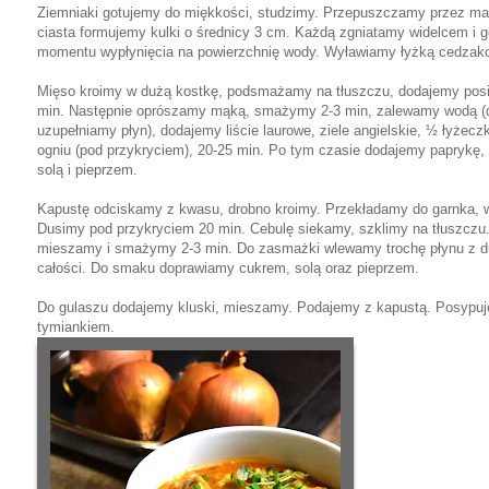
Ziemniaki gotujemy do miękkości, studzimy. Przepuszczamy przez m
ciasta formujemy kulki o średnicy 3 cm. Każdą zgniatamy widelcem i 
momentu wypłynięcia na powierzchnię wody. Wyławiamy łyżką cedzak
Mięso kroimy w dużą kostkę, podsmażamy na tłuszczu, dodajemy posi
min. Następnie oprószamy mąką, smażymy 2-3 min, zalewamy wodą (d
uzupełniamy płyn), dodajemy liście laurowe, ziele angielskie, ½ łyżeczk
ogniu (pod przykryciem), 20-25 min. Po tym czasie dodajemy papryk
solą i pieprzem.
Kapustę odciskamy z kwasu, drobno kroimy. Przekładamy do garnka, w
Dusimy pod przykryciem 20 min. Cebulę siekamy, szklimy na tłuszczu
mieszamy i smażymy 2-3 min. Do zasmażki wlewamy trochę płynu z d
całości. Do smaku doprawiamy cukrem, solą oraz pieprzem.
Do gulaszu dodajemy kluski, mieszamy. Podajemy z kapustą. Posypu
tymiankiem.