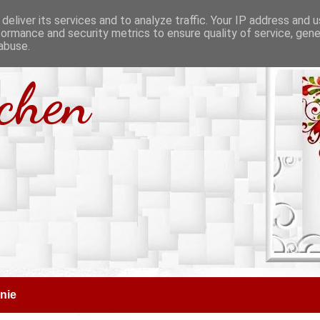
deliver its services and to analyze traffic. Your IP address and 
formance and security metrics to ensure quality of service, gen
abuse.
tchen
nie