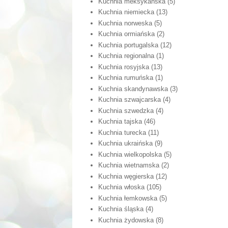
Kuchnia meksykańska
(5)
Kuchnia niemiecka
(13)
Kuchnia norweska
(5)
Kuchnia ormiańska
(2)
Kuchnia portugalska
(12)
Kuchnia regionalna
(1)
Kuchnia rosyjska
(13)
Kuchnia rumuńska
(1)
Kuchnia skandynawska
(3)
Kuchnia szwajcarska
(4)
Kuchnia szwedzka
(4)
Kuchnia tajska
(46)
Kuchnia turecka
(11)
Kuchnia ukraińska
(9)
Kuchnia wielkopolska
(5)
Kuchnia wietnamska
(2)
Kuchnia węgierska
(12)
Kuchnia włoska
(105)
Kuchnia łemkowska
(5)
Kuchnia śląska
(4)
Kuchnia żydowska
(8)