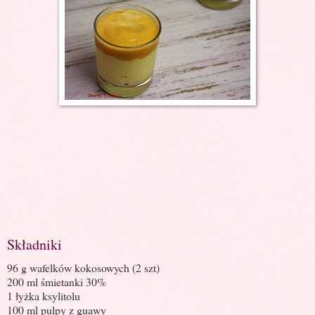
Składniki
96 g wafelków kokosowych (2 szt)
200 ml śmietanki 30%
1 łyżka ksylitolu
100 ml pulpy z guawy