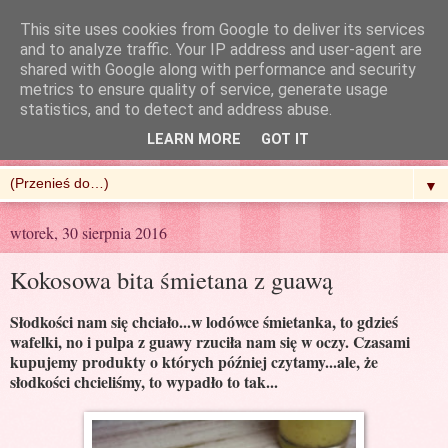
This site uses cookies from Google to deliver its services
and to analyze traffic. Your IP address and user-agent are
shared with Google along with performance and security
metrics to ensure quality of service, generate usage
R'n'G Kitchen
statistics, and to detect and address abuse.
LEARN MORE
GOT IT
▼
wtorek, 30 sierpnia 2016
Kokosowa bita śmietana z guawą
Słodkości nam się chciało...w lodówce śmietanka, to gdzieś
wafelki, no i pulpa z guawy rzuciła nam się w oczy. Czasami
kupujemy produkty o których później czytamy...ale, że
słodkości chcieliśmy, to wypadło to tak...