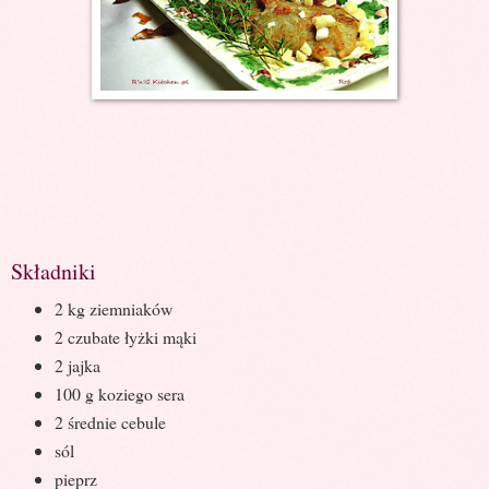
Składniki
2 kg ziemniaków
2 czubate łyżki mąki
2 jajka
100 g koziego sera
2 średnie cebule
sól
pieprz