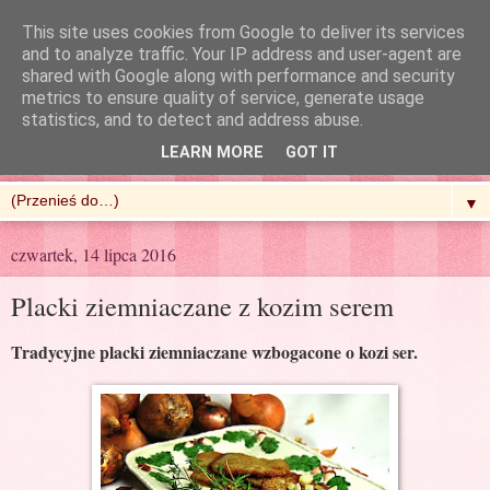
This site uses cookies from Google to deliver its services
and to analyze traffic. Your IP address and user-agent are
shared with Google along with performance and security
metrics to ensure quality of service, generate usage
R'n'G Kitchen
statistics, and to detect and address abuse.
LEARN MORE
GOT IT
▼
czwartek, 14 lipca 2016
Placki ziemniaczane z kozim serem
Tradycyjne placki ziemniaczane wzbogacone o kozi ser.