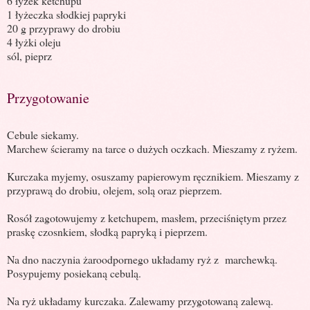
6 łyżek ketchupu
1 łyżeczka słodkiej papryki
20 g przyprawy do drobiu
4 łyżki oleju
sól, pieprz
Przygotowanie
Cebule siekamy.
Marchew ścieramy na tarce o dużych oczkach. Mieszamy z ryżem.
Kurczaka myjemy, osuszamy papierowym ręcznikiem. Mieszamy z
przyprawą do drobiu, olejem, solą oraz pieprzem.
Rosół zagotowujemy z ketchupem, masłem, przeciśniętym przez
praskę czosnkiem, słodką papryką i pieprzem.
Na dno naczynia żaroodpornego układamy ryż z
marchewką.
Posypujemy posiekaną cebulą.
Na ryż układamy kurczaka. Zalewamy przygotowaną zalewą.