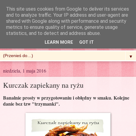
This site uses cookies from Google to deliver its services
and to analyze traffic. Your IP address and user-agent are
shared with Google along with performance and security
metrics to ensure quality of service, generate usage
R'n'G Kitchen
statistics, and to detect and address abuse.
LEARN MORE
GOT IT
▼
niedziela, 1 maja 2016
Kurczak zapiekany na ryżu
Banalnie prosty w przygotowaniu i obłędny w smaku. Kolejne
danie bez tzw "trzymanki".