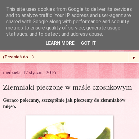
This site uses cookies from Google to deliver its services
and to analyze traffic. Your IP address and user-agent are
shared with Google along with performance and security
metrics to ensure quality of service, generate usage
R'n'G Kitchen
statistics, and to detect and address abuse.
LEARN MORE
GOT IT
▼
niedziela, 17 stycznia 2016
Ziemniaki pieczone w maśle czosnkowym
Gorąco polecamy, szczególnie jak pieczemy do ziemniaków
mięso.