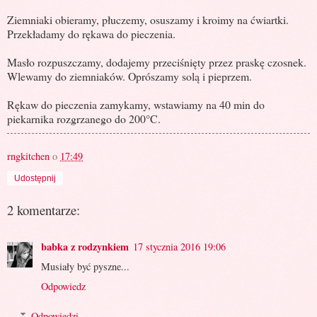
Ziemniaki obieramy, płuczemy, osuszamy i kroimy na ćwiartki.
Przekładamy do rękawa do pieczenia.
Masło rozpuszczamy, dodajemy przeciśnięty przez praskę czosnek.
Wlewamy do ziemniaków. Oprószamy solą i pieprzem.
Rękaw do pieczenia zamykamy, wstawiamy na 40 min do
piekarnika rozgrzanego do 200°C.
rngkitchen
o
17:49
Udostępnij
2 komentarze:
babka z rodzynkiem
17 stycznia 2016 19:06
Musiały być pyszne...
Odpowiedz
Odpowiedzi