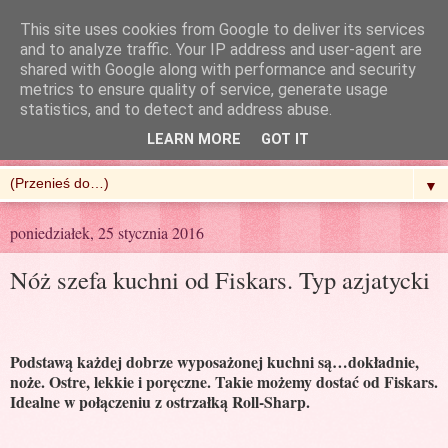
This site uses cookies from Google to deliver its services
and to analyze traffic. Your IP address and user-agent are
shared with Google along with performance and security
metrics to ensure quality of service, generate usage
R'n'G Kitchen
statistics, and to detect and address abuse.
LEARN MORE
GOT IT
▼
poniedziałek, 25 stycznia 2016
Nóż szefa kuchni od Fiskars. Typ azjatycki
Podstawą każdej dobrze wyposażonej kuchni są…dokładnie,
noże. Ostre, lekkie i poręczne. Takie możemy dostać od Fiskars.
Idealne w połączeniu z ostrzałką Roll-Sharp.