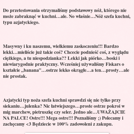
Do przetestowania otrzymaliśmy podstawowy nóż, którego nie
może zabraknąć w kuchni…ale. No właśnie…Nóż szefa kuchni,
typu azjatyckiego.
Masywny i ku naszemu, wielkiemu zaskoczeniu!!! Bardzo
lekki…mieliście już takie coś? Chcecie podnieść coś, z wyglądu
ciężkiego, a tu niespodzianka?? Lekki jak piórko…boski i
niewiarygodnie praktyczny. Wcześniej używaliśmy Fiskars o
kształcie „banana”…ostrze lekko okrągłe…a ten…prosty…ale
nie prostak.
Azjatycki typ noża szefa kuchni sprawdzi się nie tylko przy
siekaniu…julenka? Nic łatwiejszego…proste ostrze pokroi w
mig marchew, pietruszkę czy seler. Jedno ale…UWAŻAJCIE
NA PALCE! Ostre!!! Mega ostre!!! Poznaliśmy ;) Polecamy i
zachęcamy <3 Będziecie w 100% zadowoleni z zakupu.