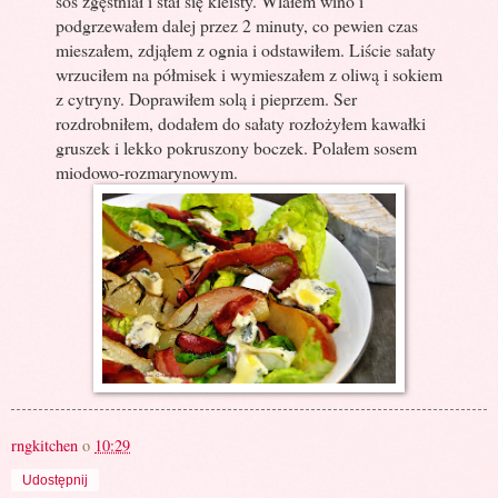
sos zgęstniał i stał się kleisty. Wlałem wino i
podgrzewałem dalej przez 2 minuty, co pewien czas
mieszałem, zdjąłem z ognia i odstawiłem. Liście sałaty
wrzuciłem na półmisek i wymieszałem z oliwą i sokiem
z cytryny. Doprawiłem solą i pieprzem. Ser
rozdrobniłem, dodałem do sałaty rozłożyłem kawałki
gruszek i lekko pokruszony boczek. Polałem sosem
miodowo-rozmarynowym.
rngkitchen
o
10:29
Udostępnij