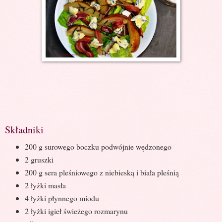
Składniki
200 g surowego boczku podwójnie wędzonego
2 gruszki
200 g sera pleśniowego z niebieską i biała pleśnią
2 łyżki masła
4 łyżki płynnego miodu
2 łyżki igieł świeżego rozmarynu