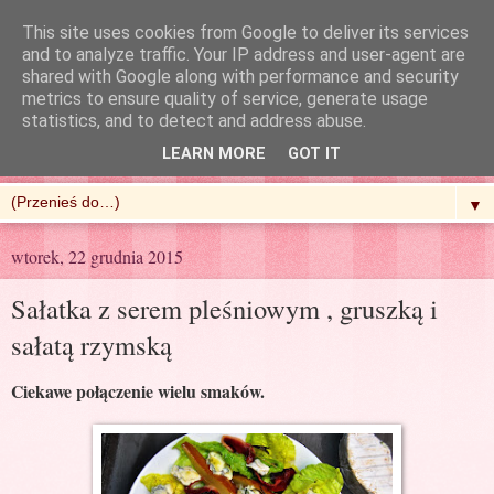
This site uses cookies from Google to deliver its services
and to analyze traffic. Your IP address and user-agent are
shared with Google along with performance and security
metrics to ensure quality of service, generate usage
R'n'G Kitchen
statistics, and to detect and address abuse.
LEARN MORE
GOT IT
▼
wtorek, 22 grudnia 2015
Sałatka z serem pleśniowym , gruszką i
sałatą rzymską
Ciekawe połączenie wielu smaków.