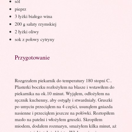
sól
pieprz
3 łyżki białego wina
200 g sałaty rzymskiej
2 łyżki oliwy
sok z połowy cytryny
Przygotowanie
Rozgrzałem piekarnik do temperatury 180 stopni C..
Plasterki boczku rozłożyłem na blasze i wstawiłem do
piekarnika na ok.10 minut. Wyjąłem, odłożyłem na
ręcznik kuchenny, aby ostygły i stwardniały. Gruszki
po umyciu przeciąłem na 4 części, usunąłem gniazda
nasienne i przeciąłem jeszcze na połówki. Roztopiłem
masło na patelni i włożyłem gruszki. Skropiłem
miodem, dodałem rozmaryn, smażyłem kilka minut, aż