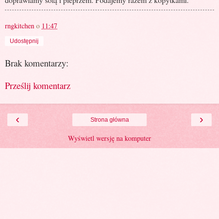
rngkitchen
o
11:47
Udostępnij
Brak komentarzy:
Prześlij komentarz
‹
›
Strona główna
Wyświetl wersję na komputer