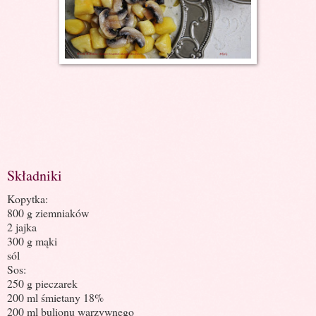
Składniki
Kopytka:
800 g ziemniaków
2 jajka
300 g mąki
sól
Sos:
250 g pieczarek
200 ml śmietany 18%
200 ml bulionu warzywnego