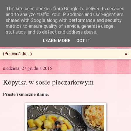
This site uses cookies from Google to deliver its services
and to analyze traffic. Your IP address and user-agent are
shared with Google along with performance and security
metrics to ensure quality of service, generate usage
R'n'G Kitchen
statistics, and to detect and address abuse.
LEARN MORE
GOT IT
▼
niedziela, 27 grudnia 2015
Kopytka w sosie pieczarkowym
Proste i smaczne danie.