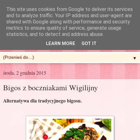
This site uses cookies from Google to deliver its services
and to analyze traffic. Your IP address and user-agent are
shared with Google along with performance and security
metrics to ensure quality of service, generate usage
R'n'G Kitchen
statistics, and to detect and address abuse.
LEARN MORE
GOT IT
▼
środa, 2 grudnia 2015
Bigos z boczniakami Wigilijny
Alternatywa dla tradycyjnego bigosu.