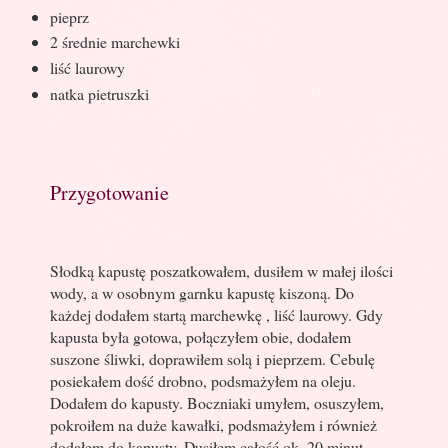
pieprz
2 średnie marchewki
liść laurowy
natka pietruszki
Przygotowanie
Słodką kapustę poszatkowałem, dusiłem w małej ilości
wody, a w osobnym garnku kapustę kiszoną. Do
każdej dodałem startą marchewkę , liść laurowy. Gdy
kapusta była gotowa, połączyłem obie, dodałem
suszone śliwki, doprawiłem solą i pieprzem. Cebulę
posiekałem dość drobno, podsmażyłem na oleju.
Dodałem do kapusty. Boczniaki umyłem, osuszyłem,
pokroiłem na duże kawałki, podsmażyłem i również
dodałem do kapusty. Dusiłem całość ok. 20 minut.