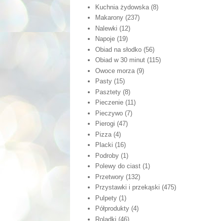
Kuchnia żydowska
(8)
Makarony
(237)
Nalewki
(12)
Napoje
(19)
Obiad na słodko
(56)
Obiad w 30 minut
(115)
Owoce morza
(9)
Pasty
(15)
Pasztety
(8)
Pieczenie
(11)
Pieczywo
(7)
Pierogi
(47)
Pizza
(4)
Placki
(16)
Podroby
(1)
Polewy do ciast
(1)
Przetwory
(132)
Przystawki i przekąski
(475)
Pulpety
(1)
Półprodukty
(4)
Roladki
(46)