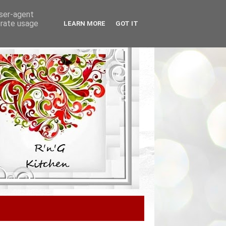
user-agent
erate usage
LEARN MORE
GOT IT