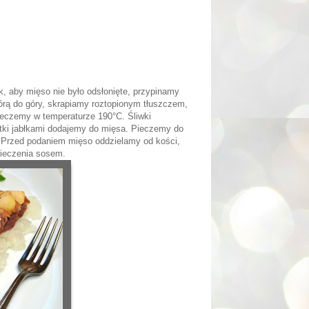
k, aby mięso nie było odsłonięte, przypinamy
rą do góry, skrapiamy roztopionym tłuszczem,
ieczemy w temperaturze 190°C. Śliwki
tki jabłkami dodajemy do mięsa. Pieczemy do
 Przed podaniem mięso oddzielamy od kości,
pieczenia sosem.