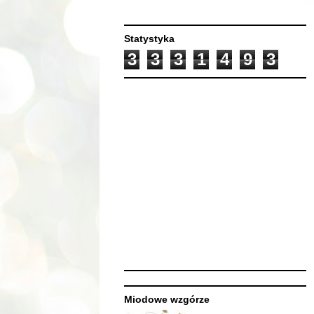
Statystyka
3
3
3
1
4
9
3
Miodowe wzgórze