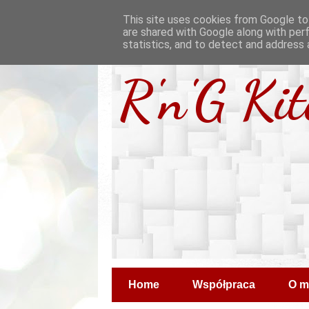
This site uses cookies from Google to 
are shared with Google along with per
statistics, and to detect and address 
R'n'G Ki
Home
Współpraca
O m