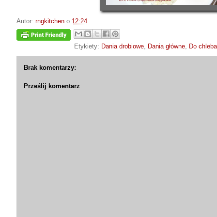
Autor:
rngkitchen
o
12:24
Etykiety:
Dania drobiowe
,
Dania główne
,
Do chleba
Brak komentarzy:
Prześlij komentarz