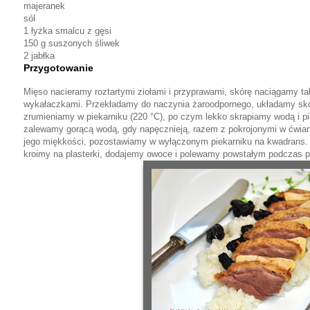
majeranek
sól
1 łyżka smalcu z gęsi
150 g suszonych śliwek
2 jabłka
Przygotowanie
Mięso nacieramy roztartymi ziołami i przyprawami, skórę naciągamy ta
wykałaczkami. Przekładamy do naczynia żaroodpornego, układamy skó
zrumieniamy w piekarniku (220 °C), po czym lekko skrapiamy wodą i p
zalewamy gorącą wodą, gdy napęcznieją, razem z pokrojonymi w ćwiar
jego miękkości, pozostawiamy w wyłączonym piekarniku na kwadrans.
kroimy na plasterki, dodajemy owoce i polewamy powstałym podczas 