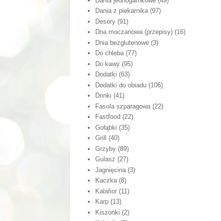
Dania jednogarnkowe
(49)
Dania z piekarnika
(97)
Desery
(91)
Dna moczanowa (przepisy)
(16)
Dnia bezglutenowe
(3)
Do chleba
(77)
Do kawy
(95)
Dodatki
(63)
Dodatki do obiadu
(106)
Drinki
(41)
Fasola szparagowa
(22)
Fastfood
(22)
Gołąbki
(35)
Grill
(40)
Grzyby
(89)
Gulasz
(27)
Jagnięcina
(3)
Kaczka
(8)
Kalafior
(11)
Karp
(13)
Kiszonki
(2)