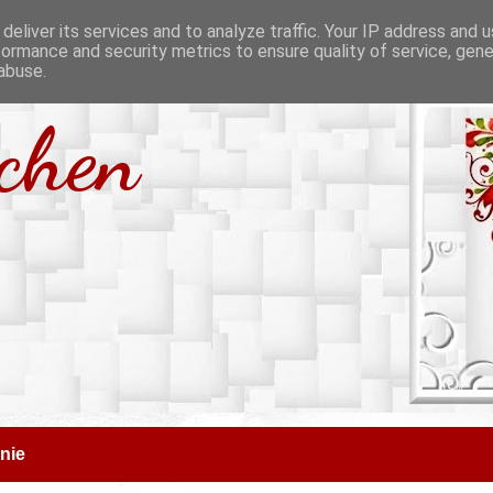
deliver its services and to analyze traffic. Your IP address and 
formance and security metrics to ensure quality of service, gen
abuse.
tchen
nie