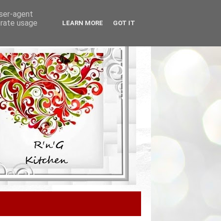
user-agent
erate usage
LEARN MORE
GOT IT