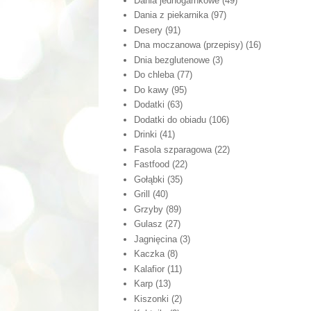
Dania jednogarnkowe
(49)
Dania z piekarnika
(97)
Desery
(91)
Dna moczanowa (przepisy)
(16)
Dnia bezglutenowe
(3)
Do chleba
(77)
Do kawy
(95)
Dodatki
(63)
Dodatki do obiadu
(106)
Drinki
(41)
Fasola szparagowa
(22)
Fastfood
(22)
Gołąbki
(35)
Grill
(40)
Grzyby
(89)
Gulasz
(27)
Jagnięcina
(3)
Kaczka
(8)
Kalafior
(11)
Karp
(13)
Kiszonki
(2)