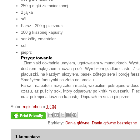
250 g mąki ziemniaczanej
2 jajka
sól
Farsz : 200 g pieczarek
100 g kiszonej kapusty
ser żółty ementaler
sól
pieprz
Przygotowanie
Ziemniaki dokładnie umyłem, ugotowałem w mundurkach. Wystudz
dodałem mąkę ziemniaczaną i sól. Wyrobiłem gładkie ciasto. Z c
placuszki, na każdym ułożyłem, pasek żółtego sera i porcję farsz
Smażyłem farszynki na złoto na smalcu.
Farsz : na patelni rozgrzałem masło, wrzuciłem pokrojone w doś
czasu, aż puściły sok, który odparował po krótkim duszeniu. Piec
oraz pokrojoną kiszona kapustę. Doprawiłem solą i pieprzem.
Autor:
rngkitchen
o
12:34
Etykiety:
Dania główne
,
Dania główne bezmięsne
1 komentarz: