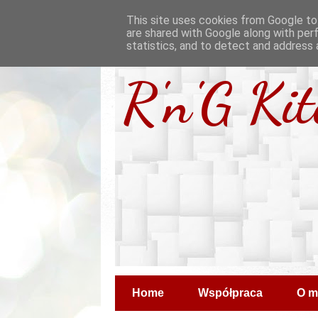
This site uses cookies from Google to 
are shared with Google along with per
statistics, and to detect and address 
R'n'G Ki
Home
Współpraca
O m