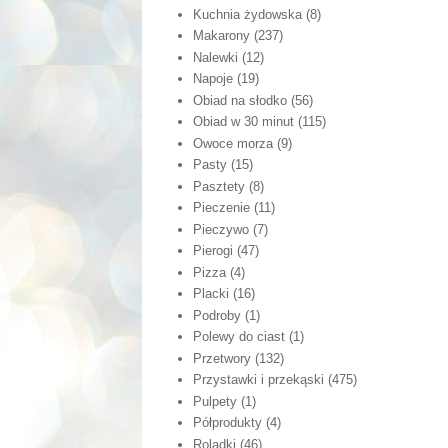
Kuchnia żydowska
(8)
Makarony
(237)
Nalewki
(12)
Napoje
(19)
Obiad na słodko
(56)
Obiad w 30 minut
(115)
Owoce morza
(9)
Pasty
(15)
Pasztety
(8)
Pieczenie
(11)
Pieczywo
(7)
Pierogi
(47)
Pizza
(4)
Placki
(16)
Podroby
(1)
Polewy do ciast
(1)
Przetwory
(132)
Przystawki i przekąski
(475)
Pulpety
(1)
Półprodukty
(4)
Roladki
(46)