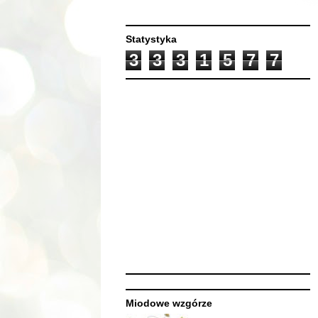
Statystyka
3
3
3
1
5
7
7
Miodowe wzgórze