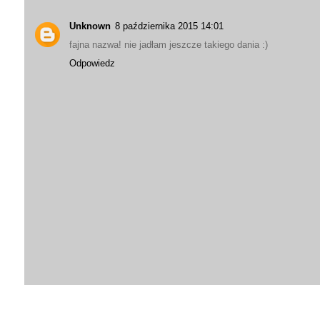
Unknown
8 października 2015 14:01
fajna nazwa! nie jadłam jeszcze takiego dania :)
Odpowiedz