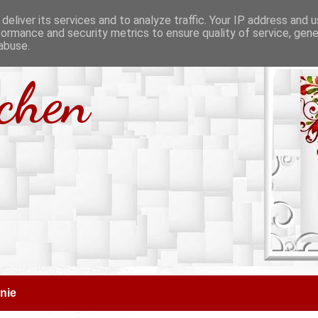
deliver its services and to analyze traffic. Your IP address and 
formance and security metrics to ensure quality of service, gen
abuse.
tchen
nie