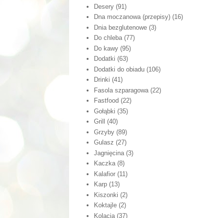
Desery
(91)
Dna moczanowa (przepisy)
(16)
Dnia bezglutenowe
(3)
Do chleba
(77)
Do kawy
(95)
Dodatki
(63)
Dodatki do obiadu
(106)
Drinki
(41)
Fasola szparagowa
(22)
Fastfood
(22)
Gołąbki
(35)
Grill
(40)
Grzyby
(89)
Gulasz
(27)
Jagnięcina
(3)
Kaczka
(8)
Kalafior
(11)
Karp
(13)
Kiszonki
(2)
Koktajle
(2)
Kolacja
(37)