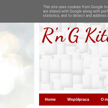
This site uses cookies from Google to 
are shared with Google along with per
statistics, and to detect and address 
R'n'G Ki
Home
Współpraca
O m