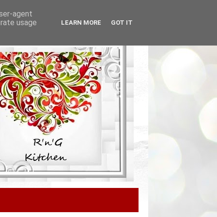
user-agent
erate usage
LEARN MORE
GOT IT