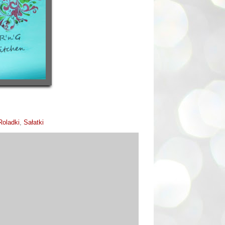
Roladki
,
Sałatki