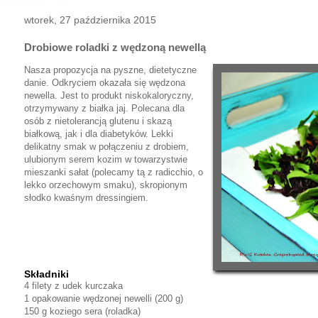
wtorek, 27 października 2015
Drobiowe roladki z wędzoną newellą
Nasza propozycja na pyszne, dietetyczne
danie. Odkryciem okazała się wędzona
newella. Jest to produkt niskokaloryczny,
otrzymywany z białka jaj. Polecana dla
osób z nietolerancją glutenu i skazą
białkową, jak i dla diabetyków. Lekki
delikatny smak w połączeniu z drobiem,
ulubionym serem kozim w towarzystwie
mieszanki sałat (polecamy tą z radicchio, o
lekko orzechowym smaku), skropionym
słodko kwaśnym dressingiem.
Składniki
4 filety z udek kurczaka
1 opakowanie wędzonej newelli (200 g)
150 g koziego sera (roladka)