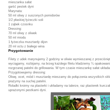
mieszanka sałat
garść pestek dyni
Marynata:
50 ml oliwy z suszonych pomidorów
1/2 płaskiej łyżeczki soli
1 ząbek czosnku
Dressing:
70 ml oliwy z oliwek
50 ml miodu
1 łyżeczka musztardy dijon
20 ml octu z białego wina
Przygotowanie
Filety z udek marynujemy 2 godziny w oliwie wymieszanej z przeciśnię
wyciągamy, rozbijamy, na brzeg każdego filetu kładziemy ¼ opakowani
rozgrzanej patelni do grillowania. W tym czasie mieszankę sałat układam
Przygotowujemy dressing:
Oliwę, ocet, miód i musztardę mieszamy do połączenia wszystkich skła
prażymy na suchej patelni.
Roladki kroimy na plasterki i układamy na talerze, raz plasterek kurc
uprażonymi pestkami dyni.