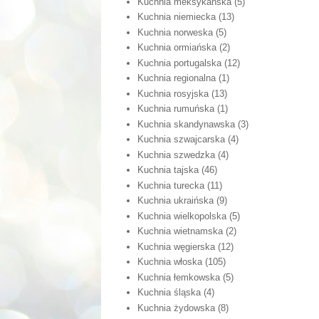
Kuchnia meksykańska
(5)
Kuchnia niemiecka
(13)
Kuchnia norweska
(5)
Kuchnia ormiańska
(2)
Kuchnia portugalska
(12)
Kuchnia regionalna
(1)
Kuchnia rosyjska
(13)
Kuchnia rumuńska
(1)
Kuchnia skandynawska
(3)
Kuchnia szwajcarska
(4)
Kuchnia szwedzka
(4)
Kuchnia tajska
(46)
Kuchnia turecka
(11)
Kuchnia ukraińska
(9)
Kuchnia wielkopolska
(5)
Kuchnia wietnamska
(2)
Kuchnia węgierska
(12)
Kuchnia włoska
(105)
Kuchnia łemkowska
(5)
Kuchnia śląska
(4)
Kuchnia żydowska
(8)