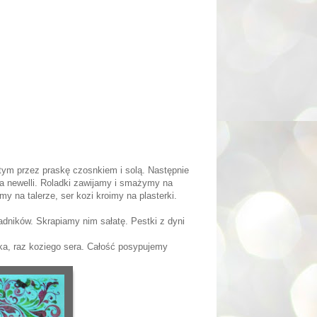
tym przez praskę czosnkiem i solą. Następnie
a newelli. Roladki zawijamy i smażymy na
y na talerze, ser kozi kroimy na plasterki.
dników. Skrapiamy nim sałatę. Pestki z dyni
zaka, raz koziego sera. Całość posypujemy