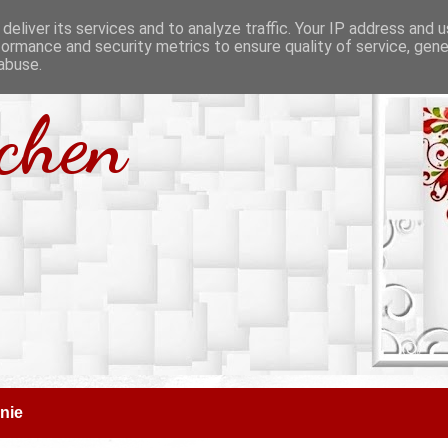
deliver its services and to analyze traffic. Your IP address and 
formance and security metrics to ensure quality of service, gen
abuse.
tchen
nie