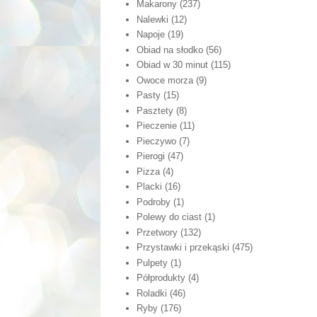
Makarony
(237)
Nalewki
(12)
Napoje
(19)
Obiad na słodko
(56)
Obiad w 30 minut
(115)
Owoce morza
(9)
Pasty
(15)
Pasztety
(8)
Pieczenie
(11)
Pieczywo
(7)
Pierogi
(47)
Pizza
(4)
Placki
(16)
Podroby
(1)
Polewy do ciast
(1)
Przetwory
(132)
Przystawki i przekąski
(475)
Pulpety
(1)
Półprodukty
(4)
Roladki
(46)
Ryby
(176)