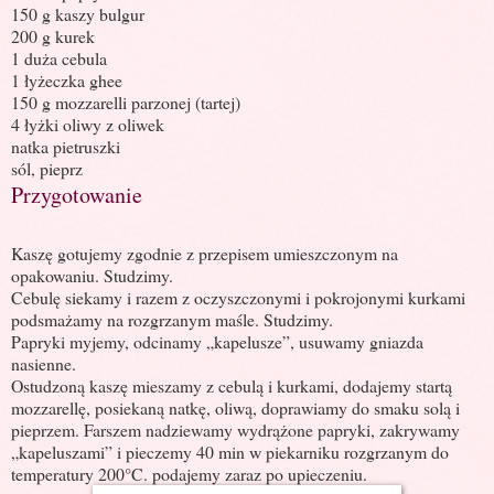
150 g kaszy bulgur
200 g kurek
1 duża cebula
1 łyżeczka ghee
150 g mozzarelli parzonej (tartej)
4 łyżki oliwy z oliwek
natka pietruszki
sól, pieprz
Przygotowanie
Kaszę gotujemy zgodnie z przepisem umieszczonym na
opakowaniu. Studzimy.
Cebulę siekamy i razem z oczyszczonymi i pokrojonymi kurkami
podsmażamy na rozgrzanym maśle. Studzimy.
Papryki myjemy, odcinamy „kapelusze”, usuwamy gniazda
nasienne.
Ostudzoną kaszę mieszamy z cebulą i kurkami, dodajemy startą
mozzarellę, posiekaną natkę, oliwą, doprawiamy do smaku solą i
pieprzem. Farszem nadziewamy wydrążone papryki, zakrywamy
„kapeluszami” i pieczemy 40 min w piekarniku rozgrzanym do
temperatury 200°C. podajemy zaraz po upieczeniu.