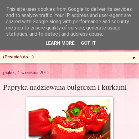
This site uses cookies from Google to deliver its services
and to analyze traffic. Your IP address and user-agent are
shared with Google along with performance and security
metrics to ensure quality of service, generate usage
R'n'G Kitchen
statistics, and to detect and address abuse.
LEARN MORE
GOT IT
▼
piątek, 4 września 2015
Papryka nadziewana bulgurem i kurkami