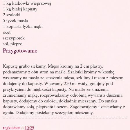
1 kg karkówki wieprzowej
1 kg białej kapusty
2 szalotki
5 łyżek masła
1 kopiasta łyżka mąki
ocet
szczypiorek
sól, pieprz
Przygotowanie
Kapustę grubo siekamy. Mięso kroimy na 2 cm plastry,
podsmażamy z obu stron na maśle. Szalotki kroimy w kostkę,
wrzucamy na masło ze smażenia mięsa, szklimy i razem z mięsem
dodajemy do kapusty. Wlewamy 250 ml wody, gotujmy pod
przykryciem do miękkości kapusty. Na maśle ze smażenia
zrumieniamy mąkę, rozprowadzamy odrobiną wywaru z duszenia
kapusty, dodajemy do całości, dokładnie mieszamy. Do smaku
doprawiamy solą, pieprzem i octem. Zagotowujemy i zestawiamy z
ognia. Dodajemy posiekany szczypior, mieszamy.
rngkitchen
o
10:29