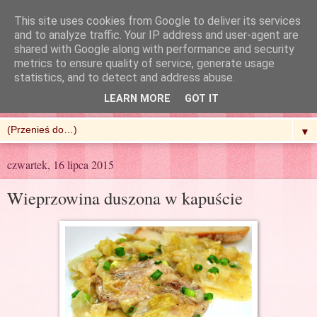
This site uses cookies from Google to deliver its services
and to analyze traffic. Your IP address and user-agent are
shared with Google along with performance and security
metrics to ensure quality of service, generate usage
R'n'G Kitchen
statistics, and to detect and address abuse.
LEARN MORE
GOT IT
▼
czwartek, 16 lipca 2015
Wieprzowina duszona w kapuście