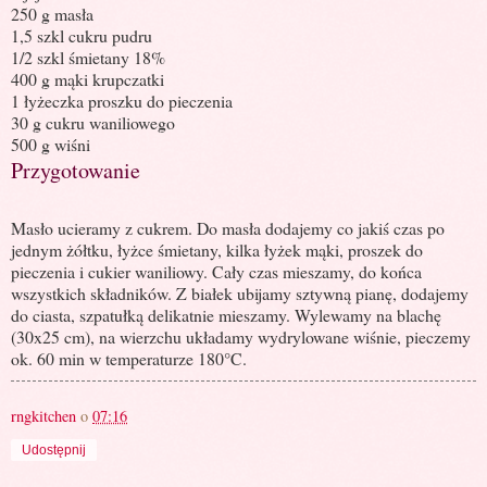
250 g masła
1,5 szkl cukru pudru
1/2 szkl śmietany 18%
400 g mąki krupczatki
1 łyżeczka proszku do pieczenia
30 g cukru waniliowego
500 g wiśni
Przygotowanie
Masło ucieramy z cukrem. Do masła dodajemy co jakiś czas po
jednym żółtku, łyżce śmietany, kilka łyżek mąki, proszek do
pieczenia i cukier waniliowy. Cały czas mieszamy, do końca
wszystkich składników. Z białek ubijamy sztywną pianę, dodajemy
do ciasta, szpatułką delikatnie mieszamy. Wylewamy na blachę
(30x25 cm), na wierzchu układamy wydrylowane wiśnie, pieczemy
ok. 60 min w temperaturze 180°C.
rngkitchen
o
07:16
Udostępnij