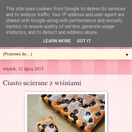
This site uses cookies from Google to deliver its services
and to analyze traffic. Your IP address and user-agent are
shared with Google along with performance and security
metrics to ensure quality of service, generate usage
R'n'G Kitchen
statistics, and to detect and address abuse.
LEARN MORE
GOT IT
▼
wtorek, 21 lipca 2015
Ciasto ucierane z wiśniami