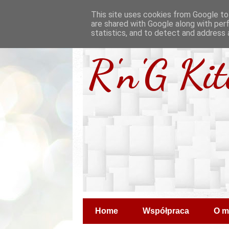
This site uses cookies from Google to 
are shared with Google along with per
statistics, and to detect and address 
R'n'G Ki
Home
Współpraca
O m