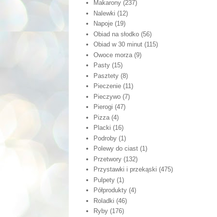
Makarony
(237)
Nalewki
(12)
Napoje
(19)
Obiad na słodko
(56)
Obiad w 30 minut
(115)
Owoce morza
(9)
Pasty
(15)
Pasztety
(8)
Pieczenie
(11)
Pieczywo
(7)
Pierogi
(47)
Pizza
(4)
Placki
(16)
Podroby
(1)
Polewy do ciast
(1)
Przetwory
(132)
Przystawki i przekąski
(475)
Pulpety
(1)
Półprodukty
(4)
Roladki
(46)
Ryby
(176)