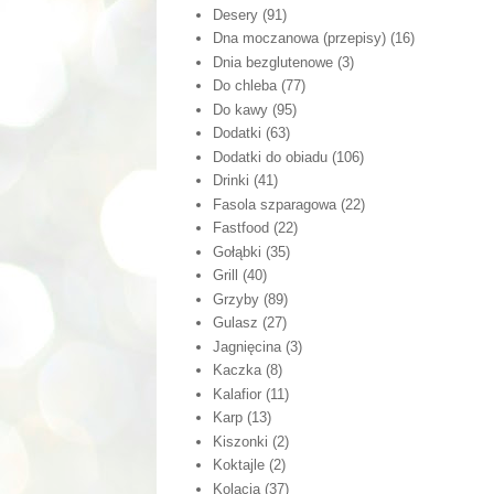
Desery
(91)
Dna moczanowa (przepisy)
(16)
Dnia bezglutenowe
(3)
Do chleba
(77)
Do kawy
(95)
Dodatki
(63)
Dodatki do obiadu
(106)
Drinki
(41)
Fasola szparagowa
(22)
Fastfood
(22)
Gołąbki
(35)
Grill
(40)
Grzyby
(89)
Gulasz
(27)
Jagnięcina
(3)
Kaczka
(8)
Kalafior
(11)
Karp
(13)
Kiszonki
(2)
Koktajle
(2)
Kolacja
(37)