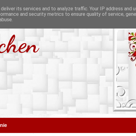
deliver its services and to analyze traffic. Your IP address and 
formance and security metrics to ensure quality of service, gen
abuse.
tchen
nie