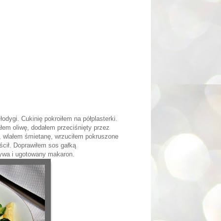
odygi. Cukinię pokroiłem na półplasterki.
łem oliwę, dodałem przeciśnięty przez
, wlałem śmietanę, wrzuciłem pokruszone
ścił. Doprawiłem sos gałką
ywa i ugotowany makaron.