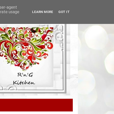
user-agent
erate usage
LEARN MORE
GOT IT