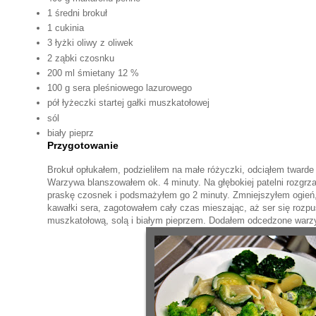
1 średni brokuł
1 cukinia
3 łyżki oliwy z oliwek
2 ząbki czosnku
200 ml śmietany 12 %
100 g sera pleśniowego lazurowego
pół łyżeczki startej gałki muszkatołowej
sól
biały pieprz
Przygotowanie
Brokuł opłukałem, podzieliłem na małe różyczki, odciąłem twarde ł
Warzywa blanszowałem ok. 4 minuty. Na głębokiej patelni rozgrza
praskę czosnek i podsmażyłem go 2 minuty. Zmniejszyłem ogień
kawałki sera, zagotowałem cały czas mieszając, aż ser się rozpu
muszkatołową, solą i białym pieprzem. Dodałem odcedzone warz