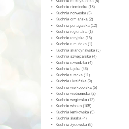
Kuchnia meksykańska
(5)
Kuchnia niemiecka
(13)
Kuchnia norweska
(5)
Kuchnia ormiańska
(2)
Kuchnia portugalska
(12)
Kuchnia regionalna
(1)
Kuchnia rosyjska
(13)
Kuchnia rumuńska
(1)
Kuchnia skandynawska
(3)
Kuchnia szwajcarska
(4)
Kuchnia szwedzka
(4)
Kuchnia tajska
(46)
Kuchnia turecka
(11)
Kuchnia ukraińska
(9)
Kuchnia wielkopolska
(5)
Kuchnia wietnamska
(2)
Kuchnia węgierska
(12)
Kuchnia włoska
(105)
Kuchnia łemkowska
(5)
Kuchnia śląska
(4)
Kuchnia żydowska
(8)