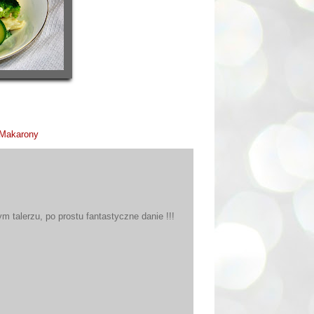
Makarony
m talerzu, po prostu fantastyczne danie !!!