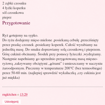
2 ząbki czosnku
4 łyżki koperku
sól czosnkowa
pieprz
Przygotowanie
Ryż gotujemy na sypko.
Do ryżu dodajemy mięso mielone ,posiekaną cebulę ,przeciśnięty
przez praskę czosnek ,posiekany koperek. Całość wyrabiamy na
jednolitą masę. Do smaku doprawiamy solą czosnkową i pieprzem.
Górę cukinii obcinamy. Środek przy pomocy łyżeczki ,wydrążamy.
Następnie napełniamy go uprzednio przygotowaną masą mięsno-
ryżową ,zakrywamy obciętymi „górami” i umieszczamy w naczyniu
żaroodpornym. Pieczemy w temperaturze 200°C (bez termoobiegu)
przez 50-60 min. (najlepiej sprawdzić wykałaczką ,czy cukinia jest
już miękka)
rngkitchen
o
13:29
Udostępnij