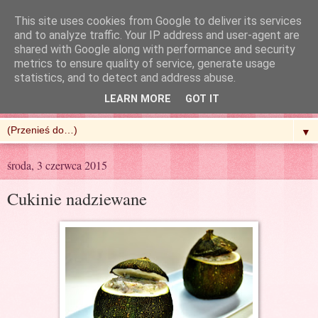
This site uses cookies from Google to deliver its services
and to analyze traffic. Your IP address and user-agent are
shared with Google along with performance and security
metrics to ensure quality of service, generate usage
R'n'G Kitchen
statistics, and to detect and address abuse.
LEARN MORE
GOT IT
▼
środa, 3 czerwca 2015
Cukinie nadziewane