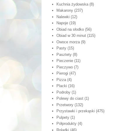
Kuchnia żydowska
(8)
Makarony
(237)
Nalewki
(12)
Napoje
(19)
Obiad na słodko
(56)
Obiad w 30 minut
(115)
Owoce morza
(9)
Pasty
(15)
Pasztety
(8)
Pieczenie
(11)
Pieczywo
(7)
Pierogi
(47)
Pizza
(4)
Placki
(16)
Podroby
(1)
Polewy do ciast
(1)
Przetwory
(132)
Przystawki i przekąski
(475)
Pulpety
(1)
Półprodukty
(4)
Roladki
(46)