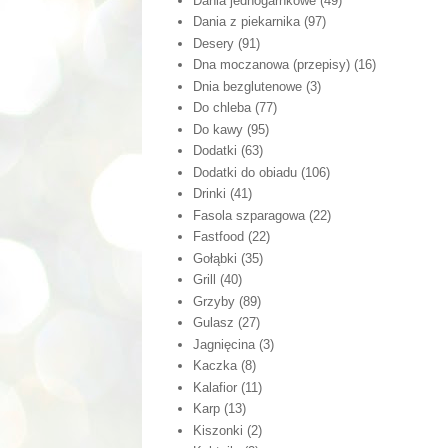
Dania jednogarnkowe
(49)
Dania z piekarnika
(97)
Desery
(91)
Dna moczanowa (przepisy)
(16)
Dnia bezglutenowe
(3)
Do chleba
(77)
Do kawy
(95)
Dodatki
(63)
Dodatki do obiadu
(106)
Drinki
(41)
Fasola szparagowa
(22)
Fastfood
(22)
Gołąbki
(35)
Grill
(40)
Grzyby
(89)
Gulasz
(27)
Jagnięcina
(3)
Kaczka
(8)
Kalafior
(11)
Karp
(13)
Kiszonki
(2)