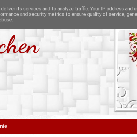
deliver its services and to analyze traffic. Your IP address and 
formance and security metrics to ensure quality of service, gen
abuse.
tchen
nie