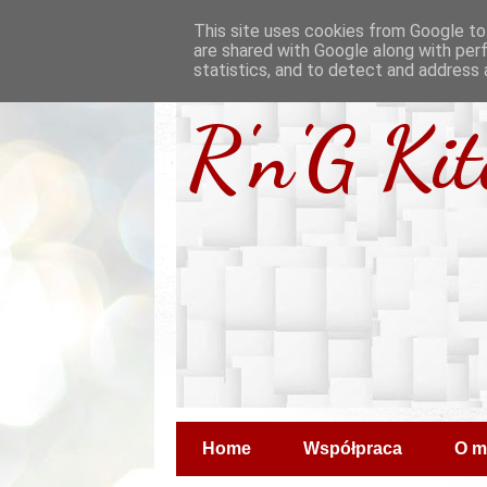
This site uses cookies from Google to 
are shared with Google along with per
statistics, and to detect and address 
R'n'G Ki
Home
Współpraca
O m