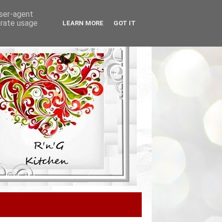
user-agent
erate usage
LEARN MORE
GOT IT