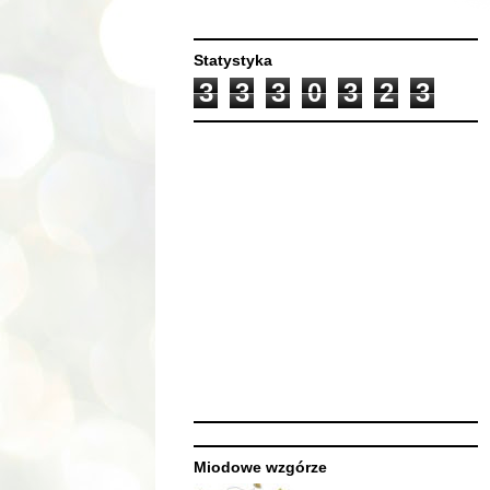
Statystyka
3
3
3
0
3
2
3
Miodowe wzgórze