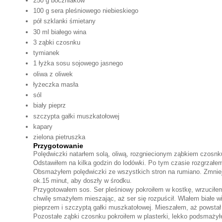
250 g boczniaków
100 g sera pleśniowego niebieskiego
pół szklanki śmietany
30 ml białego wina
3 ząbki czosnku
tymianek
1 łyżka sosu sojowego jasnego
oliwa z oliwek
łyżeczka masła
sól
biały pieprz
szczypta gałki muszkatołowej
kapary
zielona pietruszka
Przygotowanie
Polędwiczki natarłem solą, oliwą, rozgniecionym ząbkiem czosnk
Odstawiłem na kilka godzin do lodówki. Po tym czasie rozgrzałem 
Obsmażyłem polędwiczki ze wszystkich stron na rumiano. Zmniej
ok.15 minut, aby doszły w środku.
Przygotowałem sos. Ser pleśniowy pokroiłem w kostkę, wrzuciłe
chwilę smażyłem mieszając, aż ser się rozpuścił. Wlałem białe w
pieprzem i szczyptą gałki muszkatołowej. Mieszałem, aż powstał
Pozostałe ząbki czosnku pokroiłem w plasterki, lekko podsmażyłe