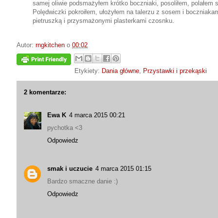
samej oliwie podsmażyłem krótko boczniaki, posoliłem, polałem
Polędwiczki pokroiłem, ułożyłem na talerzu z sosem i boczniaka
pietruszką i przysmażonymi plasterkami czosnku.
Autor:
rngkitchen
o
00:02
Etykiety:
Dania główne
,
Przystawki i przekąski
2 komentarze:
Ewa K
4 marca 2015 00:21
pychotka <3
Odpowiedz
smak i uczucie
4 marca 2015 01:15
Bardzo smaczne danie :)
Odpowiedz