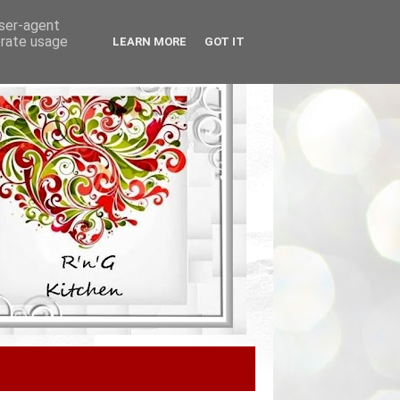
user-agent
erate usage
LEARN MORE
GOT IT