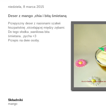
niedziela, 8 marca 2015
Deser z mango ,chia i bitą śmietaną
Przepyszny deser z nasionami szałwii
hiszpańskiej ,strzelającej między zębami.
Do tego słodka ,waniliowa bita
śmietana...pycha <3
Przepis na dwie osoby.
Składniki
mango