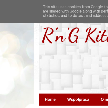
This site uses cookies from Google to 
are shared with Google along with per
statistics, and to detect and address 
R'n'G Ki
Home
Współpraca
O m