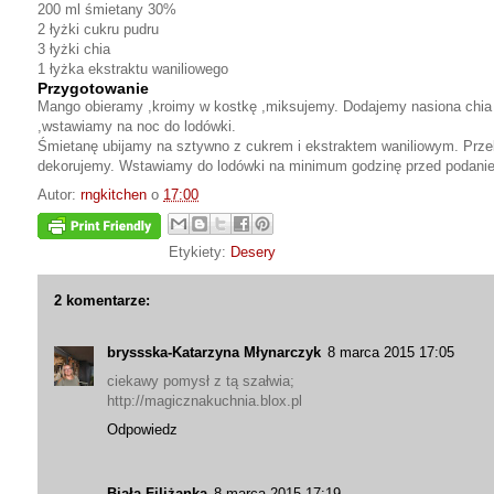
200 ml śmietany 30%
2 łyżki cukru pudru
3 łyżki chia
1 łyżka ekstraktu waniliowego
Przygotowanie
Mango obieramy ,kroimy w kostkę ,miksujemy. Dodajemy nasiona chi
,wstawiamy na noc do lodówki.
Śmietanę ubijamy na sztywno z cukrem i ekstraktem waniliowym. Prz
dekorujemy. Wstawiamy do lodówki na minimum godzinę przed podani
Autor:
rngkitchen
o
17:00
Etykiety:
Desery
2 komentarze:
bryssska-Katarzyna Młynarczyk
8 marca 2015 17:05
ciekawy pomysł z tą szałwia;
http://magicznakuchnia.blox.pl
Odpowiedz
Biała Filiżanka
8 marca 2015 17:19