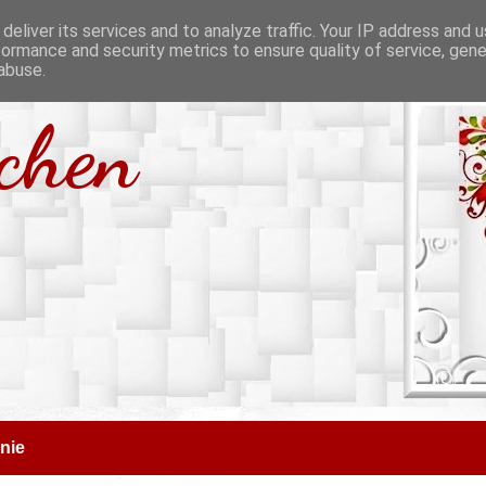
deliver its services and to analyze traffic. Your IP address and 
formance and security metrics to ensure quality of service, gen
abuse.
tchen
nie