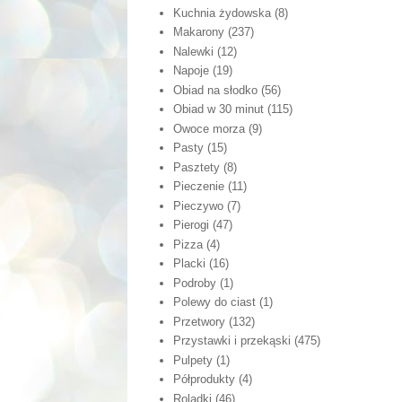
Kuchnia żydowska
(8)
Makarony
(237)
Nalewki
(12)
Napoje
(19)
Obiad na słodko
(56)
Obiad w 30 minut
(115)
Owoce morza
(9)
Pasty
(15)
Pasztety
(8)
Pieczenie
(11)
Pieczywo
(7)
Pierogi
(47)
Pizza
(4)
Placki
(16)
Podroby
(1)
Polewy do ciast
(1)
Przetwory
(132)
Przystawki i przekąski
(475)
Pulpety
(1)
Półprodukty
(4)
Roladki
(46)