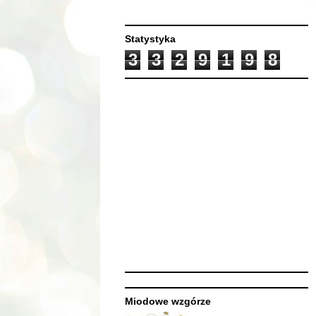
Statystyka
3
3
2
9
1
9
8
Miodowe wzgórze