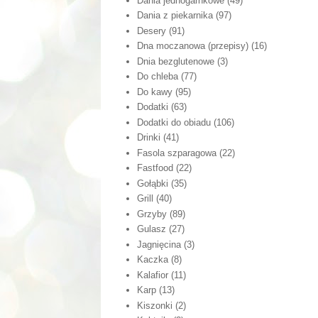
Dania jednogarnkowe
(49)
Dania z piekarnika
(97)
Desery
(91)
Dna moczanowa (przepisy)
(16)
Dnia bezglutenowe
(3)
Do chleba
(77)
Do kawy
(95)
Dodatki
(63)
Dodatki do obiadu
(106)
Drinki
(41)
Fasola szparagowa
(22)
Fastfood
(22)
Gołąbki
(35)
Grill
(40)
Grzyby
(89)
Gulasz
(27)
Jagnięcina
(3)
Kaczka
(8)
Kalafior
(11)
Karp
(13)
Kiszonki
(2)