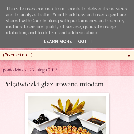
This site uses cookies from Google to deliver its services
and to analyze traffic. Your IP address and user-agent are
shared with Google along with performance and security
metrics to ensure quality of service, generate usage
R'n'G Kitchen
statistics, and to detect and address abuse.
LEARN MORE
GOT IT
▼
poniedziałek, 23 lutego 2015
Polędwiczki glazurowane miodem