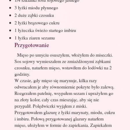
3 łyżki miodu płynnego
2 duże ząbki czosnku
2 łyżki brązowego cukru
1 łyżeczka świeżo startego imbiru
1 łyżka ziaren sezamu
Przygotowanie
Mięso po umyciu osuszyłem, włożyłem do miseczki.
Sos sojowy wymieszałem ze zmiażdżonymi ząbkami
czosnku, natarłem mięso, wstawiłem do lodówki na 2
godziny.
W czasie, gdy mięso się marynuje, kilka razy
odwracałem je aby równomiernie pokryte było zalewą.
Rozgrzałem patelnię, wsypałem sezam i uprażyłem go
na złoty kolor, cały czas mieszając, aby się nie
przypalił. Polędwiczki wyjąłem z miski.
Przygotowałem glazurę z łyżki marynaty, miodu, cukru
i imbiru. Połową przygotowanej glazury natarłem
mięso, ułożyłem w formie do zapiekania. Zapiekałem