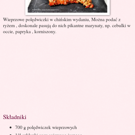
Wieprzowe polędwiczki w chińskim wydaniu, Można podać z
ryżem , doskonale pasują do nich pikantne marynaty, np. cebulki w
occie, papryka , korniszony.
Składniki
700 g polędwiczek wieprzowych
1/4 szklanki sosu sojowego jasnego