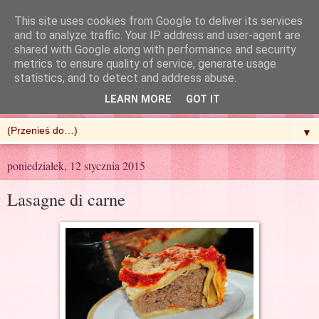
This site uses cookies from Google to deliver its services
and to analyze traffic. Your IP address and user-agent are
shared with Google along with performance and security
metrics to ensure quality of service, generate usage
R'n'G Kitchen
statistics, and to detect and address abuse.
LEARN MORE
GOT IT
▼
poniedziałek, 12 stycznia 2015
Lasagne di carne