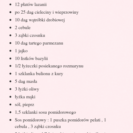
12 płatów lazanii
po 25 dag cieleciny i wieprzowiny
10 dag wątróbki drobiowej
2 cebule
3 ząbki czosnku
10 dag tartego parmezanu
1 jajko
10 listków bazylii
1/2 łyżeczki posiekanego rozmarynu
1 szklanka bulionu z kury
5 dag masła
3 łyżki oliwy
łyżka mąki
sól, pieprz
1,5 szklanki sosu pomidorowego
Sos pomidorowy : 1 puszka pomidorów pelati , 1
cebula , 3 ząbki czosnku