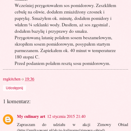
Wcześniej przygotowałem sos pomidorowy. Zeszkliłem
cebulę na oliwie, dodałem zmiażdżony czosnek i
paprykę. Smażyłem ok. minutę, dodałem pomidory i
wlałem ¼ szklanki wody. Dusiłem, aż sos zgęstniał ,
dodałem bazylię i przyprawy do smaku.
Przygotowaną latanię polałem sosem beszamelowym,
skropiłem sosem pomidorowym, posypałem startym
parmezanem. Zapiekałem ok. 40 minut w temperaturze
180 stopni C.
Przed podaniem polałem resztą sosu pomidorowym.
rngkitchen
o
19:36
Udostępnij
1 komentarz:
My culinary art
12 stycznia 2015 21:40
Zapraszam do udziału w akcji Zimowy Obiad
(http://zmiksowani.pl/akcje-kulinarne/zimowy-obiad)