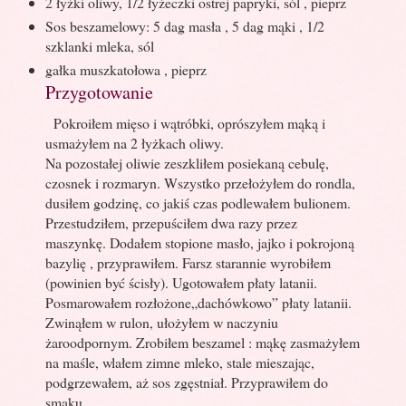
2 łyżki oliwy, 1/2 łyżeczki ostrej papryki, sól , pieprz
Sos beszamelowy: 5 dag masła , 5 dag mąki , 1/2
szklanki mleka, sól
gałka muszkatołowa , pieprz
Przygotowanie
Pokroiłem mięso i wątróbki, oprószyłem mąką i
usmażyłem na 2 łyżkach oliwy.
Na pozostałej oliwie zeszkliłem posiekaną cebulę,
czosnek i rozmaryn. Wszystko przełożyłem do rondla,
dusiłem godzinę, co jakiś czas podlewałem bulionem.
Przestudziłem, przepuściłem dwa razy przez
maszynkę. Dodałem stopione masło, jajko i pokrojoną
bazylię , przyprawiłem. Farsz starannie wyrobiłem
(powinien być ścisły). Ugotowałem płaty latanii.
Posmarowałem rozłożone„dachówkowo” płaty latanii.
Zwinąłem w rulon, ułożyłem w naczyniu
żaroodpornym. Zrobiłem beszamel : mąkę zasmażyłem
na maśle, wlałem zimne mleko, stale mieszając,
podgrzewałem, aż sos zgęstniał. Przyprawiłem do
smaku.