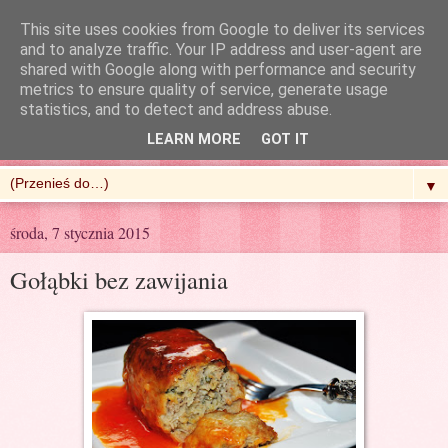
This site uses cookies from Google to deliver its services
and to analyze traffic. Your IP address and user-agent are
shared with Google along with performance and security
metrics to ensure quality of service, generate usage
R'n'G Kitchen
statistics, and to detect and address abuse.
LEARN MORE
GOT IT
▼
środa, 7 stycznia 2015
Gołąbki bez zawijania