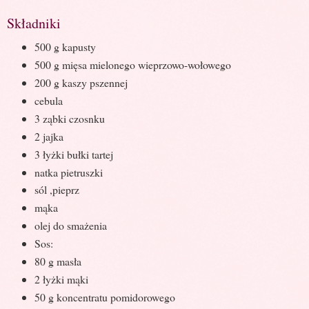
Składniki
500 g kapusty
500 g mięsa mielonego wieprzowo-wołowego
200 g kaszy pszennej
cebula
3 ząbki czosnku
2 jajka
3 łyżki bułki tartej
natka pietruszki
sól ,pieprz
mąka
olej do smażenia
Sos:
80 g masła
2 łyżki mąki
50 g koncentratu pomidorowego