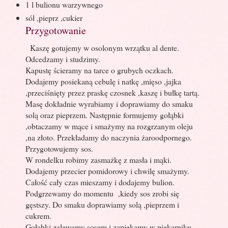
1 l bulionu warzywnego
sól ,pieprz ,cukier
Przygotowanie
Kaszę gotujemy w osolonym wrzątku al dente.
Odcedzamy i studzimy.
Kapustę ścieramy na tarce o grubych oczkach.
Dodajemy posiekaną cebulę i natkę ,mięso ,jajka
,przeciśnięty przez praskę czosnek ,kaszę i bułkę tartą.
Masę dokładnie wyrabiamy i doprawiamy do smaku
solą oraz pieprzem. Następnie formujemy gołąbki
,obtaczamy w mące i smażymy na rozgrzanym oleju
,na złoto. Przekładamy do naczynia żaroodpornego.
Przygotowujemy sos.
W rondelku robimy zasmażkę z masła i mąki.
Dodajemy przecier pomidorowy i chwilę smażymy.
Całość cały czas mieszamy i dodajemy bulion.
Podgrzewamy do momentu
,kiedy sos zrobi się
gęstszy. Do smaku doprawiamy solą ,pieprzem i
cukrem.
Gołąbki zalewamy sosem i zapiekamy w piekarniku