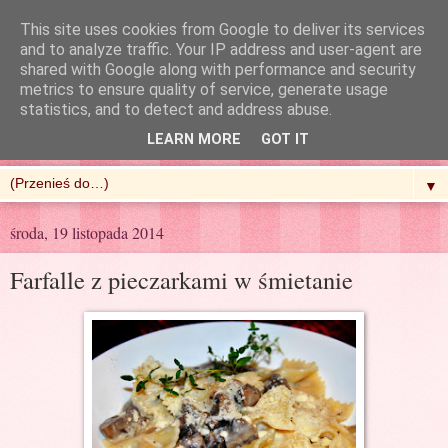
This site uses cookies from Google to deliver its services
and to analyze traffic. Your IP address and user-agent are
shared with Google along with performance and security
metrics to ensure quality of service, generate usage
R'n'G Kitchen
statistics, and to detect and address abuse.
LEARN MORE
GOT IT
▼
środa, 19 listopada 2014
Farfalle z pieczarkami w śmietanie