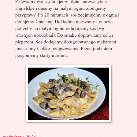
Zalewamy wodą ,dodajemy liście laurowe ,ziele
angielskie i dusimy na małym ogniu ,dodajemy
przyprawy. Po 20 minutach ,sos zdejmujemy z ognia i
dodajemy śmietanę. Dokładnie mieszamy i w razie
potrzeby na małym ogniu redukujemy sos (wg
własnych upodobań). Do smaku doprawiamy solą i
pieprzem. Sos dodajemy do ugotowanego makaronu
,mieszamy i lekko podgrzewamy. Przed podaniem
posypujemy startym serem.
rngkitchen
o
20:34