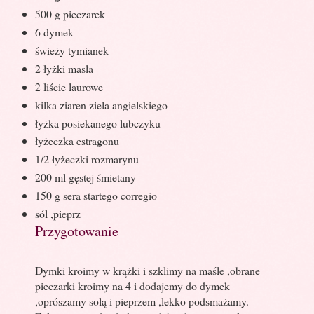
500 g pieczarek
6 dymek
świeży tymianek
2 łyżki masła
2 liście laurowe
kilka ziaren ziela angielskiego
łyżka posiekanego lubczyku
łyżeczka estragonu
1/2 łyżeczki rozmarynu
200 ml gęstej śmietany
150 g sera startego corregio
sól ,pieprz
Przygotowanie
Dymki kroimy w krążki i szklimy na maśle ,obrane
pieczarki kroimy na 4 i dodajemy do dymek
,oprószamy solą i pieprzem ,lekko podsmażamy.