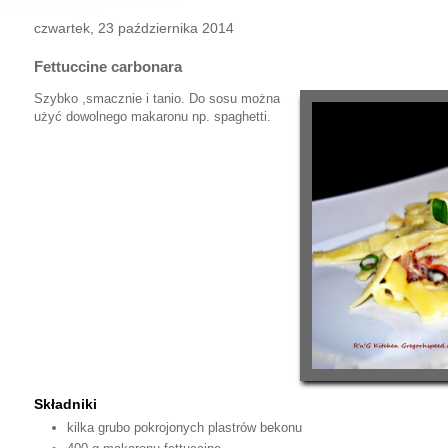
czwartek, 23 października 2014
Fettuccine carbonara
Szybko ,smacznie i tanio. Do sosu można
użyć dowolnego makaronu np. spaghetti.
Składniki
kilka grubo pokrojonych plastrów bekonu