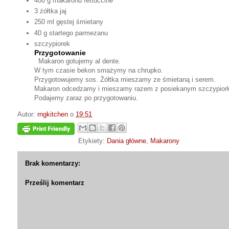
400 g makaronu fettuccine
3 żółtka jaj
250 ml gęstej śmietany
40 g startego parmezanu
szczypiorek
Przygotowanie
Makaron gotujemy al dente.
W tym czasie bekon smażymy na chrupko.
Przygotowujemy sos. Żółtka mieszamy ze śmietaną i serem.
Makaron odcedzamy i mieszamy razem z posiekanym szczypior
Podajemy zaraz po przygotowaniu.
Autor:
rngkitchen
o
19:51
Etykiety:
Dania główne
,
Makarony
Brak komentarzy:
Prześlij komentarz