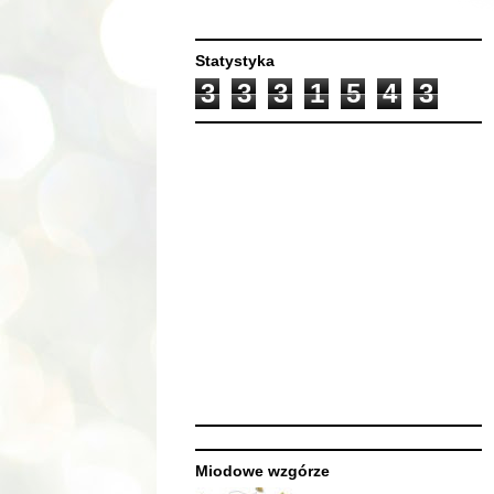
Statystyka
3
3
3
1
5
4
3
Miodowe wzgórze