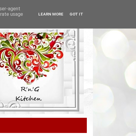
user-agent
erate usage
LEARN MORE
GOT IT