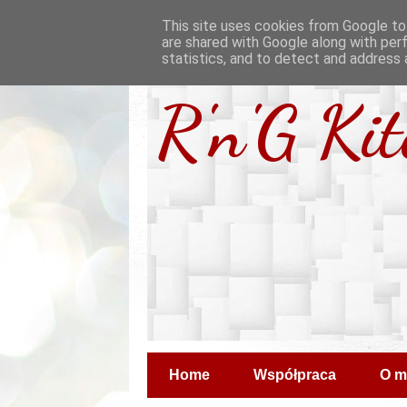
This site uses cookies from Google to 
are shared with Google along with per
statistics, and to detect and address 
R'n'G Ki
Home
Współpraca
O m