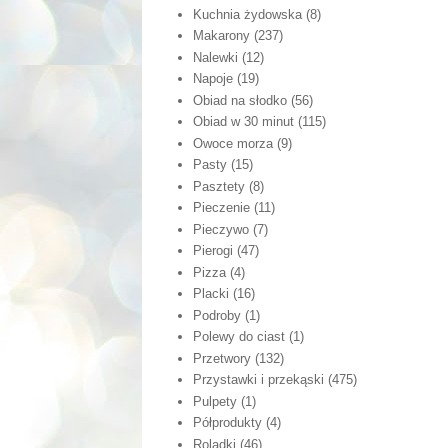
Kuchnia żydowska
(8)
Makarony
(237)
Nalewki
(12)
Napoje
(19)
Obiad na słodko
(56)
Obiad w 30 minut
(115)
Owoce morza
(9)
Pasty
(15)
Pasztety
(8)
Pieczenie
(11)
Pieczywo
(7)
Pierogi
(47)
Pizza
(4)
Placki
(16)
Podroby
(1)
Polewy do ciast
(1)
Przetwory
(132)
Przystawki i przekąski
(475)
Pulpety
(1)
Półprodukty
(4)
Roladki
(46)