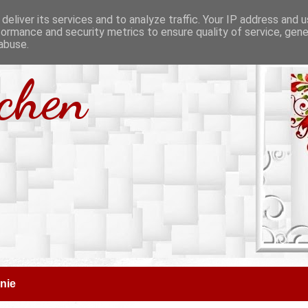
deliver its services and to analyze traffic. Your IP address and 
formance and security metrics to ensure quality of service, gen
abuse.
tchen
nie