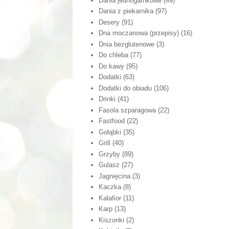
Dania jednogarnkowe
(49)
Dania z piekarnika
(97)
Desery
(91)
Dna moczanowa (przepisy)
(16)
Dnia bezglutenowe
(3)
Do chleba
(77)
Do kawy
(95)
Dodatki
(63)
Dodatki do obiadu
(106)
Drinki
(41)
Fasola szparagowa
(22)
Fastfood
(22)
Gołąbki
(35)
Grill
(40)
Grzyby
(89)
Gulasz
(27)
Jagnięcina
(3)
Kaczka
(8)
Kalafior
(11)
Karp
(13)
Kiszonki
(2)