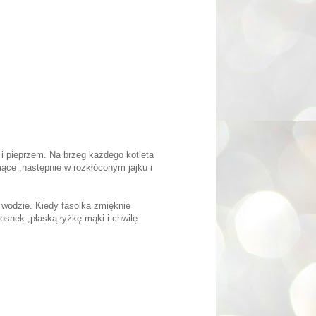
i pieprzem. Na brzeg każdego kotleta
ce ,następnie w rozkłóconym jajku i
 wodzie. Kiedy fasolka zmięknie
snek ,płaską łyżkę mąki i chwilę