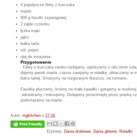
4 pojedyncze filety z kurczaka
masło
800 g fasolki szparagowej
2 ząbki czosnku
łyżka mąki
jajko
bułka tarta
sól ,pieprz
olej do smażenia
Przygotowanie
Filety z kurczaka cienko rozbijamy ,oprószamy z obu stron solą 
dajemy pasek masła ,ciasno zawijamy w roladkę ,obtaczamy w mą
bułce tartej. Smażymy na rozgrzanym tłuszczu ,na rumiano.
Fasolkę płuczemy ,kroimy na małe kawałki i gotujemy w osolonej
,odcedzamy i miksujemy. Dodajemy przeciśnięty przez praskę czo
podsmażamy na maśle.
Autor:
rngkitchen
o
17:16
Etykiety:
Dania drobiowe
,
Dania główne
,
Roladki