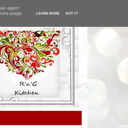
user-agent
erate usage
LEARN MORE
GOT IT