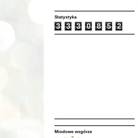
Statystyka
3
3
3
0
8
5
2
Miodowe wzgórze