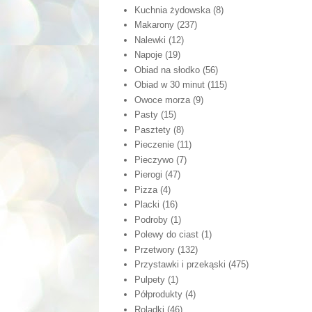
Kuchnia żydowska
(8)
Makarony
(237)
Nalewki
(12)
Napoje
(19)
Obiad na słodko
(56)
Obiad w 30 minut
(115)
Owoce morza
(9)
Pasty
(15)
Pasztety
(8)
Pieczenie
(11)
Pieczywo
(7)
Pierogi
(47)
Pizza
(4)
Placki
(16)
Podroby
(1)
Polewy do ciast
(1)
Przetwory
(132)
Przystawki i przekąski
(475)
Pulpety
(1)
Półprodukty
(4)
Roladki
(46)