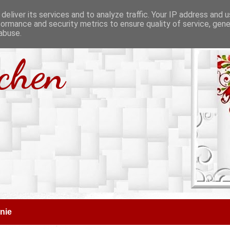
deliver its services and to analyze traffic. Your IP address and 
formance and security metrics to ensure quality of service, gen
abuse.
tchen
nie