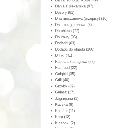
Dania jednogarnkowe
(49)
Dania z piekarnika
(97)
Desery
(91)
Dna moczanowa (przepisy)
(16)
Dnia bezglutenowe
(3)
Do chleba
(77)
Do kawy
(95)
Dodatki
(63)
Dodatki do obiadu
(106)
Drinki
(41)
Fasola szparagowa
(22)
Fastfood
(22)
Gołąbki
(35)
Grill
(40)
Grzyby
(89)
Gulasz
(27)
Jagnięcina
(3)
Kaczka
(8)
Kalafior
(11)
Karp
(13)
Kiszonki
(2)