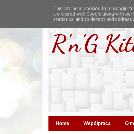
This site uses cookies from Google to 
are shared with Google along with per
statistics, and to detect and address 
R'n'G Ki
Home
Współpraca
O m