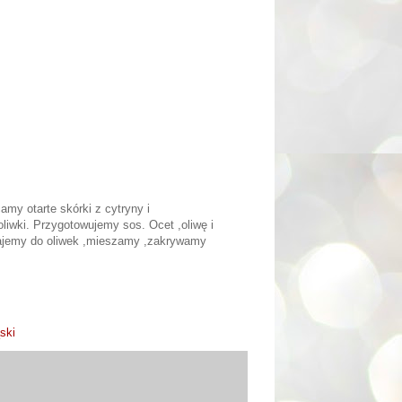
my otarte skórki z cytryny i
iwki. Przygotowujemy sos. Ocet ,oliwę i
dajemy do oliwek ,mieszamy ,zakrywamy
ski