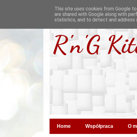
This site uses cookies from Google to 
are shared with Google along with per
statistics, and to detect and address 
R'n'G Ki
Home
Współpraca
O m