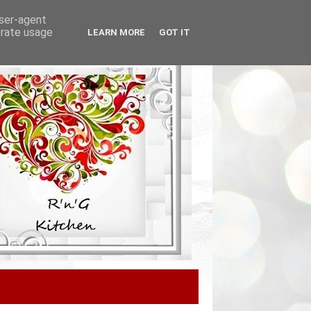
user-agent
erate usage
LEARN MORE
GOT IT