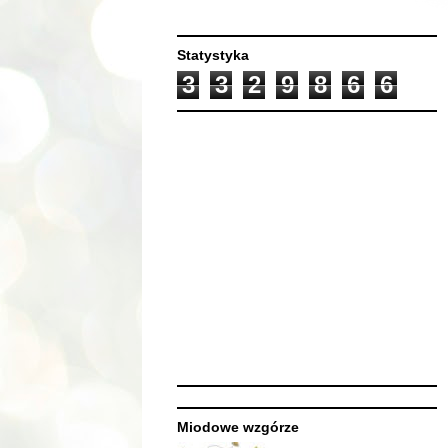
Statystyka
3
3
2
9
8
6
6
Miodowe wzgórze