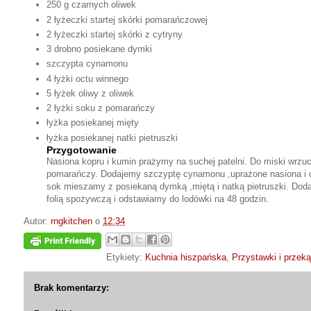
250 g czarnych oliwek
2 łyżeczki startej skórki pomarańczowej
2 łyżeczki startej skórki z cytryny
3 drobno posiekane dymki
szczypta cynamonu
4 łyżki octu winnego
5 łyżek oliwy z oliwek
2 łyżki soku z pomarańczy
łyżka posiekanej mięty
łyżka posiekanej natki pietruszki
Przygotowanie
Nasiona kopru i kumin prażymy na suchej patelni. Do miski wrzuca
pomarańczy. Dodajemy szczyptę cynamonu ,uprażone nasiona i ol
sok mieszamy z posiekaną dymką ,miętą i natką pietruszki. Do
folią spożywczą i odstawiamy do lodówki na 48 godzin.
Autor:
rngkitchen
o
12:34
Etykiety:
Kuchnia hiszpańska
,
Przystawki i przeką
Brak komentarzy: