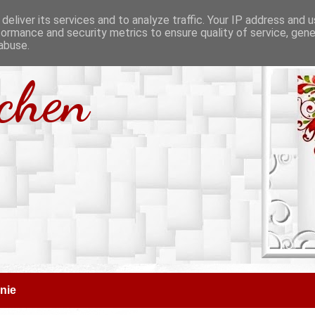
deliver its services and to analyze traffic. Your IP address and 
formance and security metrics to ensure quality of service, gen
abuse.
tchen
nie