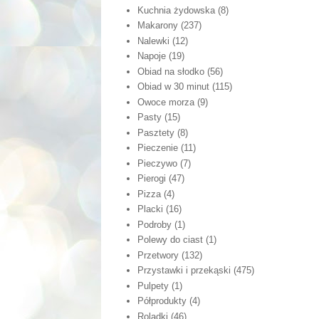
Kuchnia żydowska
(8)
Makarony
(237)
Nalewki
(12)
Napoje
(19)
Obiad na słodko
(56)
Obiad w 30 minut
(115)
Owoce morza
(9)
Pasty
(15)
Pasztety
(8)
Pieczenie
(11)
Pieczywo
(7)
Pierogi
(47)
Pizza
(4)
Placki
(16)
Podroby
(1)
Polewy do ciast
(1)
Przetwory
(132)
Przystawki i przekąski
(475)
Pulpety
(1)
Półprodukty
(4)
Roladki
(46)