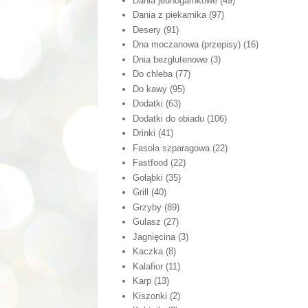
Dania jednogarnkowe
(49)
Dania z piekarnika
(97)
Desery
(91)
Dna moczanowa (przepisy)
(16)
Dnia bezglutenowe
(3)
Do chleba
(77)
Do kawy
(95)
Dodatki
(63)
Dodatki do obiadu
(106)
Drinki
(41)
Fasola szparagowa
(22)
Fastfood
(22)
Gołąbki
(35)
Grill
(40)
Grzyby
(89)
Gulasz
(27)
Jagnięcina
(3)
Kaczka
(8)
Kalafior
(11)
Karp
(13)
Kiszonki
(2)