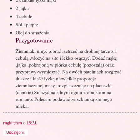
2 jajka
4 cebule
Sól i pieprz
Olej do smażenia
Przygotowanie
Ziemniaki umyć ,obrać ,zetrzeć na drobnej tarce z 1
cebulą ,włożyć na sito i lekko osączyć. Dodać mąkę
,jajka ,pokrojoną w piórka cebulę (pozostałą) oraz
przyprawy-wymieszać. Na dwóch patelniach rozgrzać
tłuszcz i kłaść łyżką niewielkie proporcje
ziemniaczanej masy ,rozpłaszczając na placuszki
(cienkie) Smażyć na silnym ogniu z obu stron na
rumiano. Polecam podawać ze szklanką zimnego
mleka.
rngkitchen
o
15:31
Udostępnij