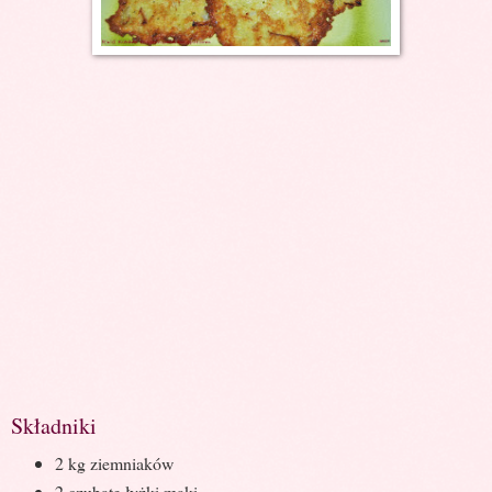
Składniki
2 kg ziemniaków
2 czubate łyżki mąki