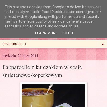
This site uses cookies from Google to deliver its services
and to analyze traffic. Your IP address and user-agent are
shared with Google along with performance and security
metrics to ensure quality of service, generate usage
R'n'G Kitchen
statistics, and to detect and address abuse.
LEARN MORE
GOT IT
▼
niedziela, 20 lipca 2014
Pappardelle z kurczakiem w sosie
śmietanowo-koperkowym