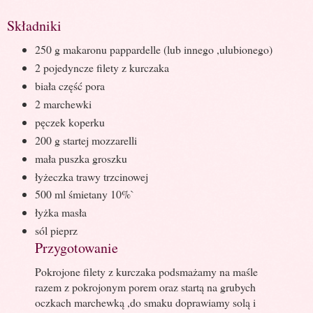
Składniki
250 g makaronu pappardelle (lub innego ,ulubionego)
2 pojedyncze filety z kurczaka
biała część pora
2 marchewki
pęczek koperku
200 g startej mozzarelli
mała puszka groszku
łyżeczka trawy trzcinowej
500 ml śmietany 10%`
łyżka masła
sól pieprz
Przygotowanie
Pokrojone filety z kurczaka podsmażamy na maśle
razem z pokrojonym porem oraz startą na grubych
oczkach marchewką ,do smaku doprawiamy solą i