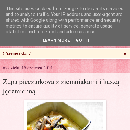
This site uses cookies from Google to deliver its services
and to analyze traffic. Your IP address and user-agent are
shared with Google along with performance and security
metrics to ensure quality of service, generate usage
R'n'G Kitchen
statistics, and to detect and address abuse.
LEARN MORE
GOT IT
▼
niedziela, 15 czerwca 2014
Zupa pieczarkowa z ziemniakami i kaszą
jęczmienną