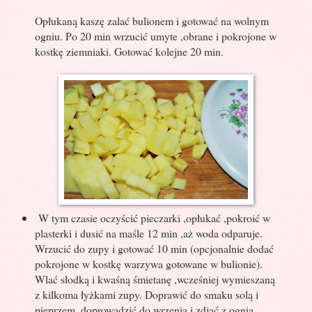
Opłukaną kaszę zalać bulionem i gotować na wolnym
ogniu. Po 20 min wrzucić umyte ,obrane i pokrojone w
kostkę ziemniaki. Gotować kolejne 20 min.
W tym czasie oczyścić pieczarki ,opłukać ,pokroić w
plasterki i dusić na maśle 12 min ,aż woda odparuje.
Wrzucić do zupy i gotować 10 min (opcjonalnie dodać
pokrojone w kostkę warzywa gotowane w bulionie).
Wlać słodką i kwaśną śmietanę ,wcześniej wymieszaną
z kilkoma łyżkami zupy. Doprawić do smaku solą i
pieprzem ,doprowadzić do wrzenia i zdjąć z ognia.