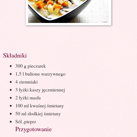
Składniki
300 g pieczarek
1,5 l bulionu warzywnego
4 ziemniaki
3 łyżki kaszy jęczmiennej
2 łyżki masła
100 ml kwaśnej śmietany
50 ml słodkiej śmietany
Sól ,pieprz
Przygotowanie