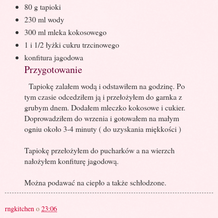
80 g tapioki
230 ml wody
300 ml mleka kokosowego
1 i 1/2 łyżki cukru trzcinowego
konfitura jagodowa
Przygotowanie
Tapiokę zalałem wodą i odstawiłem na godzinę. Po
tym czasie odcedziłem ją i przełożyłem do garnka z
grubym dnem. Dodałem mleczko kokosowe i cukier.
Doprowadziłem do wrzenia i gotowałem na małym
ogniu około 3-4 minuty ( do uzyskania miękkości )
Tapiokę przełożyłem do pucharków a na wierzch
nałożyłem konfiturę jagodową.
Można podawać na ciepło a także schłodzone.
rngkitchen
o
23:06