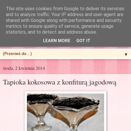
This site uses cookies from Google to deliver its services
and to analyze traffic. Your IP address and user-agent are
shared with Google along with performance and security
metrics to ensure quality of service, generate usage
R'n'G Kitchen
statistics, and to detect and address abuse.
LEARN MORE
GOT IT
▼
środa, 2 kwietnia 2014
Tapioka kokosowa z konfiturą jagodową