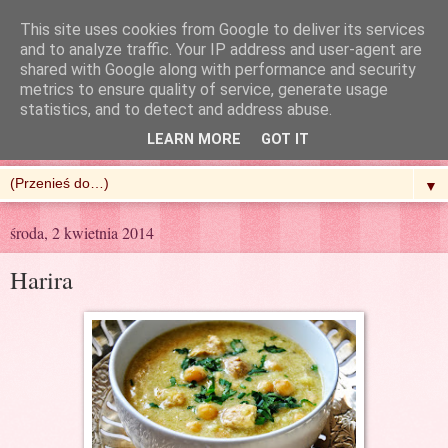
This site uses cookies from Google to deliver its services
and to analyze traffic. Your IP address and user-agent are
shared with Google along with performance and security
metrics to ensure quality of service, generate usage
R'n'G Kitchen
statistics, and to detect and address abuse.
LEARN MORE
GOT IT
▼
środa, 2 kwietnia 2014
Harira