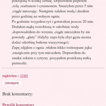
pokrojoną w kostkę cebulę. Doprawiłem pieprzem
,solą ,szafranem i cynamonem. Smażyłem przez 5 min
,ciągle mieszając. Następnie zalałem wodą i dusiłem
przez godzinę na wolnym ogniu.
Po godzinie wsypałem ryż i gotowałem jeszcze 20 min.
Dodałem mąkę rozrobioną w odrobinie wody
,doprowadziłem do wrzenia ,ciągle mieszałem by nie
powstały „gluty” (Gdyby zupa była zbyt gęsta można
dodać odrobinę bulionu warzywnego).
Zupę zdjąłem z ognia ,wlałem lekko roztrzepane jajka
,energicznie przy tym mieszałem. Doprawiłem do
smaku sokiem z cytryny ,posypałem posiekaną natką
pietruszki.
rngkitchen
o
13:03
Udostępnij
Brak komentarzy:
Prześlij komentarz