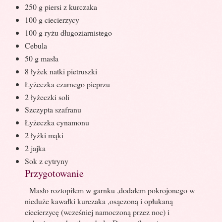
250 g piersi z kurczaka
100 g ciecierzycy
100 g ryżu długoziarnistego
Cebula
50 g masła
8 łyżek natki pietruszki
Łyżeczka czarnego pieprzu
2 łyżeczki soli
Szczypta szafranu
Łyżeczka cynamonu
2 łyżki mąki
2 jajka
Sok z cytryny
Przygotowanie
Masło roztopiłem w garnku ,dodałem pokrojonego w
nieduże kawałki kurczaka ,osączoną i opłukaną
ciecierzycę (wcześniej namoczoną przez noc) i