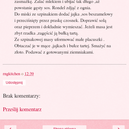
zasmażkę. Zalać mlekiem i ubijać tak długo ,aż
powstanie gęsty sos. Rondel zdjąć z ognia.
Do miski ze szpinakiem dodać jajka ,sos beszamelowy
i przeciśnięty przez praskę czosnek. Doprawić solą
oraz pieprzem i dokładnie wymieszać. Jeżeli masa jest
zbyt rzadka ,zagęścić ją bułką tartą.
Ze szpinakowej masy uformować małe placuszki .
Obtaczać je w mące ,jajkach i bułce tartej. Smażyć na
złoto. Podawać z gotowanymi ziemniakami.
rngkitchen
o
12:39
Udostępnij
Brak komentarzy:
Prześlij komentarz
‹
›
Strona główna