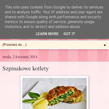
This site uses cookies from Google to deliver its services
and to analyze traffic. Your IP address and user-agent are
shared with Google along with performance and security
metrics to ensure quality of service, generate usage
R'n'G Kitchen
statistics, and to detect and address abuse.
LEARN MORE
GOT IT
▼
środa, 2 kwietnia 2014
Szpinakowe kotlety