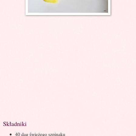
Składniki
40 dag świeżego szpinaku