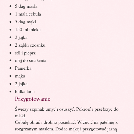
5 dag masła
1 mała cebula
5 dag mąki
150 ml mleka
2 jajka
2 ząbki czosnku
sól i pieprz
olej do smażenia
Panierka:
mąka
2 jajka
bułka tarta
Przygotowanie
Świeży szpinak umyć i osuszyć. Pokroić i przełożyć do
miski.
Cebulę obrać i drobno posiekać. Wrzucić na patelnię z
rozgrzanym masłem. Dodać mąkę i przygotować jasną