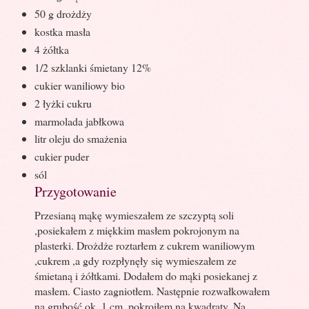
50 g drożdży
kostka masła
4 żółtka
1/2 szklanki śmietany 12%
cukier waniliowy bio
2 łyżki cukru
marmolada jabłkowa
litr oleju do smażenia
cukier puder
sól
Przygotowanie
Przesianą mąkę wymieszałem ze szczyptą soli
,posiekałem z miękkim masłem pokrojonym na
plasterki. Drożdże roztarłem z cukrem waniliowym
,cukrem ,a gdy rozpłynęły się wymieszałem ze
śmietaną i żółtkami. Dodałem do mąki posiekanej z
masłem. Ciasto zagniotłem. Następnie rozwałkowałem
na grubość ok. 1 cm ,pokroiłem na kwadraty. Na