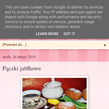
This site uses cookies from Google to deliver its services
and to analyze traffic. Your IP address and user-agent are
shared with Google along with performance and security
metrics to ensure quality of service, generate usage
R'n'G Kitchen
statistics, and to detect and address abuse.
LEARN MORE
GOT IT
▼
środa, 26 lutego 2014
Pączki jabłkowe