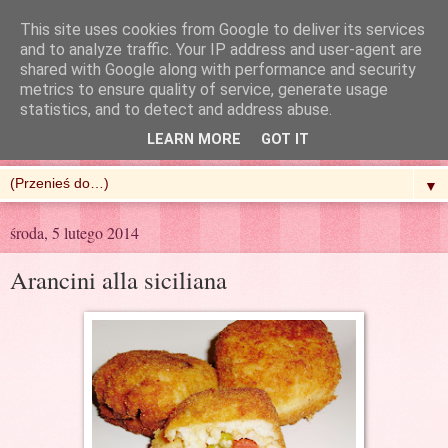
This site uses cookies from Google to deliver its services
and to analyze traffic. Your IP address and user-agent are
shared with Google along with performance and security
metrics to ensure quality of service, generate usage
R'n'G Kitchen
statistics, and to detect and address abuse.
LEARN MORE
GOT IT
▼
środa, 5 lutego 2014
Arancini alla siciliana