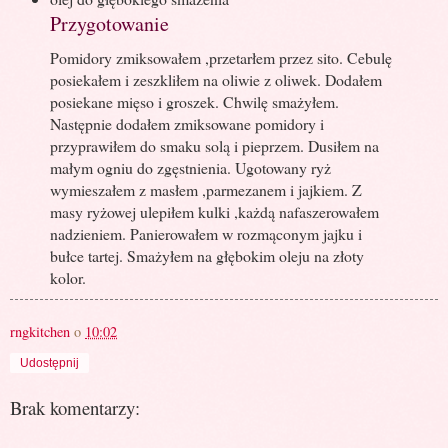
Przygotowanie
Pomidory zmiksowałem ,przetarłem przez sito. Cebulę
posiekałem i zeszkliłem na oliwie z oliwek. Dodałem
posiekane mięso i groszek. Chwilę smażyłem.
Następnie dodałem zmiksowane pomidory i
przyprawiłem do smaku solą i pieprzem. Dusiłem na
małym ogniu do zgęstnienia. Ugotowany ryż
wymieszałem z masłem ,parmezanem i jajkiem. Z
masy ryżowej ulepiłem kulki ,każdą nafaszerowałem
nadzieniem. Panierowałem w rozmąconym jajku i
bułce tartej. Smażyłem na głębokim oleju na złoty
kolor.
rngkitchen
o
10:02
Udostępnij
Brak komentarzy: