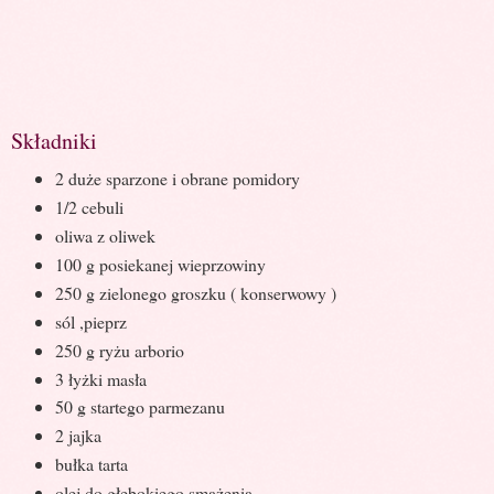
Składniki
2 duże sparzone i obrane pomidory
1/2 cebuli
oliwa z oliwek
100 g posiekanej wieprzowiny
250 g zielonego groszku ( konserwowy )
sól ,pieprz
250 g ryżu arborio
3 łyżki masła
50 g startego parmezanu
2 jajka
bułka tarta
olej do głębokiego smażenia