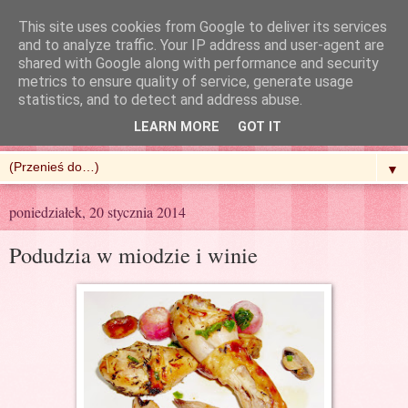
This site uses cookies from Google to deliver its services
and to analyze traffic. Your IP address and user-agent are
shared with Google along with performance and security
metrics to ensure quality of service, generate usage
R'n'G Kitchen
statistics, and to detect and address abuse.
LEARN MORE
GOT IT
▼
poniedziałek, 20 stycznia 2014
Podudzia w miodzie i winie