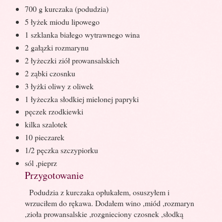
700 g kurczaka (podudzia)
5 łyżek miodu lipowego
1 szklanka białego wytrawnego wina
2 gałązki rozmarynu
2 łyżeczki ziół prowansalskich
2 ząbki czosnku
3 łyżki oliwy z oliwek
1 łyżeczka słodkiej mielonej papryki
pęczek rzodkiewki
kilka szalotek
10 pieczarek
1/2 pęczka szczypiorku
sól ,pieprz
Przygotowanie
Podudzia z kurczaka opłukałem, osuszyłem i
wrzuciłem do rękawa. Dodałem wino ,miód ,rozmaryn
,zioła prowansalskie ,rozgnieciony czosnek ,słodką