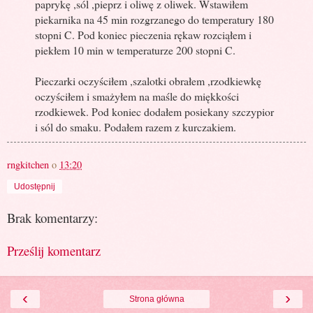
paprykę ,sól ,pieprz i oliwę z oliwek. Wstawiłem
piekarnika na 45 min rozgrzanego do temperatury 180
stopni C. Pod koniec pieczenia rękaw rozciąłem i
piekłem 10 min w temperaturze 200 stopni C.
Pieczarki oczyściłem ,szalotki obrałem ,rzodkiewkę
oczyściłem i smażyłem na maśle do miękkości
rzodkiewek. Pod koniec dodałem posiekany szczypior
i sól do smaku. Podałem razem z kurczakiem.
rngkitchen
o
13:20
Udostępnij
Brak komentarzy:
Prześlij komentarz
‹
›
Strona główna