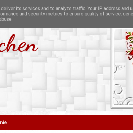
deliver its services and to analyze traffic. Your IP address and 
formance and security metrics to ensure quality of service, gen
abuse.
tchen
nie