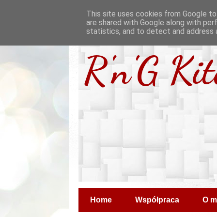
This site uses cookies from Google to 
are shared with Google along with per
statistics, and to detect and address 
R'n'G Ki
Home
Współpraca
O m