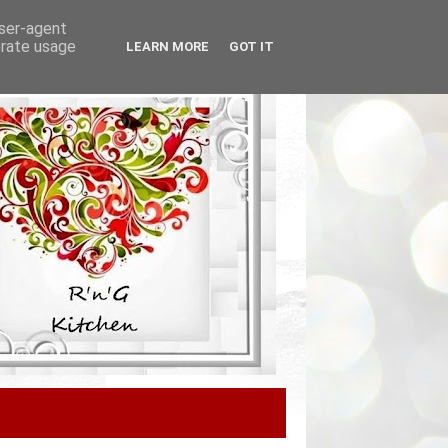
user-agent
erate usage
LEARN MORE
GOT IT