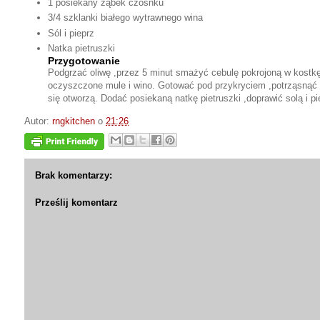
1 posiekany ząbek czosnku
3/4 szklanki białego wytrawnego wina
Sól i pieprz
Natka pietruszki
Przygotowanie
Podgrzać oliwę ,przez 5 minut smażyć cebulę pokrojoną w kostkę
oczyszczone mule i wino. Gotować pod przykryciem ,potrząsnąć 
się otworzą. Dodać posiekaną natkę pietruszki ,doprawić solą i p
Autor:
rngkitchen
o
21:26
Brak komentarzy:
Prześlij komentarz