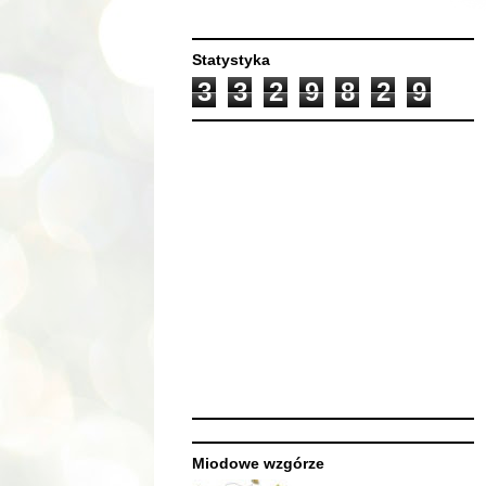
Statystyka
3
3
2
9
8
2
9
Miodowe wzgórze