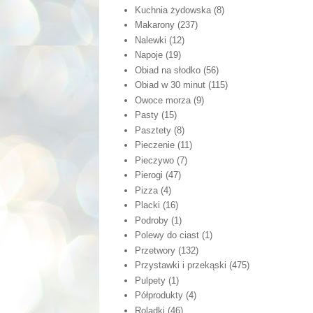
Kuchnia żydowska
(8)
Makarony
(237)
Nalewki
(12)
Napoje
(19)
Obiad na słodko
(56)
Obiad w 30 minut
(115)
Owoce morza
(9)
Pasty
(15)
Pasztety
(8)
Pieczenie
(11)
Pieczywo
(7)
Pierogi
(47)
Pizza
(4)
Placki
(16)
Podroby
(1)
Polewy do ciast
(1)
Przetwory
(132)
Przystawki i przekąski
(475)
Pulpety
(1)
Półprodukty
(4)
Roladki
(46)