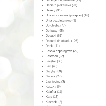
Dania jednogarnkowe
(49)
Dania z piekarnika
(97)
Desery
(91)
Dna moczanowa (przepisy)
(16)
Dnia bezglutenowe
(3)
Do chleba
(77)
Do kawy
(95)
Dodatki
(63)
Dodatki do obiadu
(106)
Drinki
(41)
Fasola szparagowa
(22)
Fastfood
(22)
Gołąbki
(35)
Grill
(40)
Grzyby
(89)
Gulasz
(27)
Jagnięcina
(3)
Kaczka
(8)
Kalafior
(11)
Karp
(13)
Kiszonki
(2)