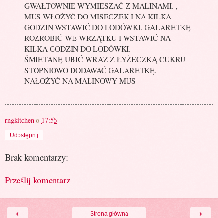
GWAŁTOWNIE WYMIESZAĆ Z MALINAMI. ,
MUS WŁOŻYĆ DO MISECZEK I NA KILKA
GODZIN WSTAWIĆ DO LODÓWKI. GALARETKĘ
ROZROBIĆ WE WRZĄTKU I WSTAWIĆ NA
KILKA GODZIN DO LODÓWKI.
ŚMIETANĘ UBIĆ WRAZ Z ŁYŻECZKĄ CUKRU
STOPNIOWO DODAWAĆ GALARETKĘ.
NAŁOŻYĆ NA MALINOWY MUS
rngkitchen
o
17:56
Udostępnij
Brak komentarzy:
Prześlij komentarz
‹
›
Strona główna