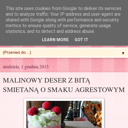
This site uses cookies from Google to deliver its services
and to analyze traffic. Your IP address and user-agent are
shared with Google along with performance and security
metrics to ensure quality of service, generate usage
R'n'G Kitchen
statistics, and to detect and address abuse.
LEARN MORE
GOT IT
▼
niedziela, 1 grudnia 2013
MALINOWY DESER Z BITĄ
SMIETANĄ O SMAKU AGRESTOWYM