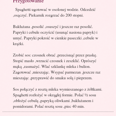
Przygotowanie
Spaghetti ugotować w osolonej wodzie. Odcedzić
,osączyć. Piekarnik rozgrzać do 200 stopni.
Bakłażana ,posolić ,osuszyć i jeszcze raz posolić.
Papryki i cebule oczyścić (usunąć nasiona papryk) i
umyć. Papryki pokroić w cienkie paseczki ,cebule w
krążki.
Zrobić sos: czosnek obrać ,przecisnąć przez praskę.
Stopić masło ,wrzucić czosnek i zeszklić. Oprószyć
mąką ,zasmażyć. Wlać szklankę mleka i bulion.
Zagotować ,mieszając. Wsypać parmezan ,jeszcze raz
mieszając ,przyprawić do smaku solą i pieprzem.
Sos połączyć z resztą mleka wymieszanego z żółtkami.
Spaghetti rozłożyć w okrągłej formie. Polać ½ sosu
,obłożyć cebulą ,papryką oliwkami ,bakłażanem i
pomidorami. Polać resztą sosu ,piec 40 min.