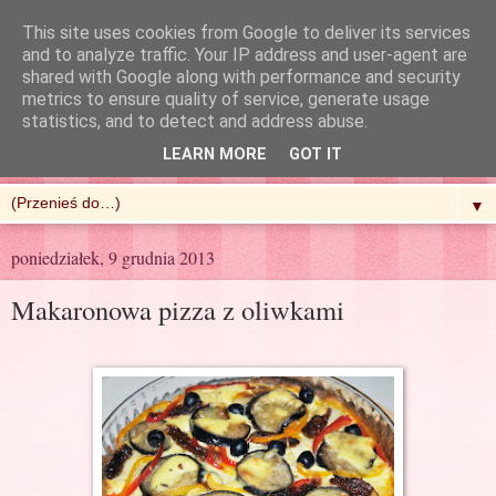
This site uses cookies from Google to deliver its services
and to analyze traffic. Your IP address and user-agent are
shared with Google along with performance and security
metrics to ensure quality of service, generate usage
R'n'G Kitchen
statistics, and to detect and address abuse.
LEARN MORE
GOT IT
▼
poniedziałek, 9 grudnia 2013
Makaronowa pizza z oliwkami