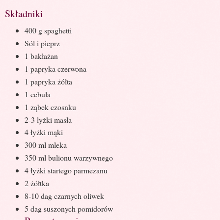
Składniki
400 g spaghetti
Sól i pieprz
1 bakłażan
1 papryka czerwona
1 papryka żółta
1 cebula
1 ząbek czosnku
2-3 łyżki masła
4 łyżki mąki
300 ml mleka
350 ml bulionu warzywnego
4 łyżki startego parmezanu
2 żółtka
8-10 dag czarnych oliwek
5 dag suszonych pomidorów