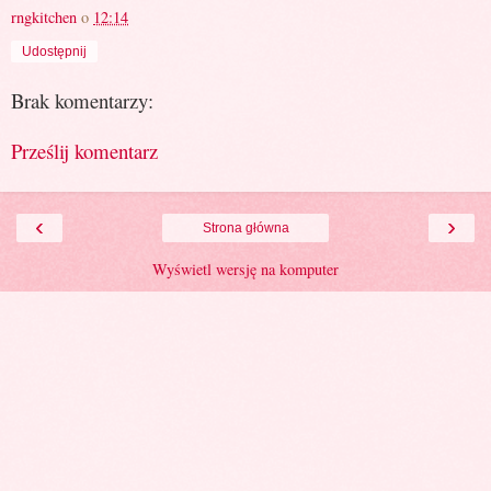
rngkitchen
o
12:14
Udostępnij
Brak komentarzy:
Prześlij komentarz
‹
›
Strona główna
Wyświetl wersję na komputer