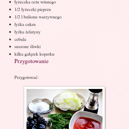
łyżeczka octu winnego
1/2 łyżeczki pieprzu
1/2 l bulionu warzywnego
łyżka cukru
łyżka żelatyny
cebula
suszone śliwki
kilka gałązek koperku
Przygotowanie
Przygotować: