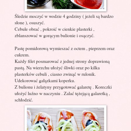
Śledzie moczyć w wodzie 4 godziny ( jeżeli są bardzo
słone ), osuszyć.
Cebule obrać , pokroić w cienkie plasterki ,
zblanszować w gorącym bulionie i osączyć.
Pastę pomidorową wymieszać z octem , pieprzem oraz
cukrem.
Każdy filet posmarować z jednej strony doprawioną
pastą. Na wierzchu ułożyć śliwki oraz po kilka
plasterków cebuli , ciasno zwinąć w rulonik.
Udekorować gałązkami koperku.
Z bulionu i żelatyny przygotować galaretę . Koreczki
ułożyć luźno w naczyniu . Zalać tężejącą galaretką ,
schłodzić.