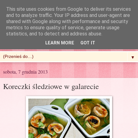
This site uses cookies from Google to deliver its services
and to analyze traffic. Your IP address and user-agent are
shared with Google along with performance and security
metrics to ensure quality of service, generate usage
R'n'G Kitchen
statistics, and to detect and address abuse.
LEARN MORE
GOT IT
▼
sobota, 7 grudnia 2013
Koreczki śledziowe w galarecie