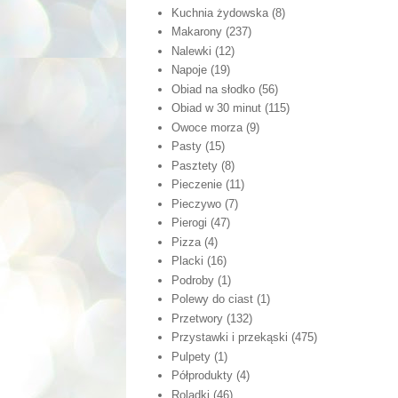
Kuchnia żydowska
(8)
Makarony
(237)
Nalewki
(12)
Napoje
(19)
Obiad na słodko
(56)
Obiad w 30 minut
(115)
Owoce morza
(9)
Pasty
(15)
Pasztety
(8)
Pieczenie
(11)
Pieczywo
(7)
Pierogi
(47)
Pizza
(4)
Placki
(16)
Podroby
(1)
Polewy do ciast
(1)
Przetwory
(132)
Przystawki i przekąski
(475)
Pulpety
(1)
Półprodukty
(4)
Roladki
(46)