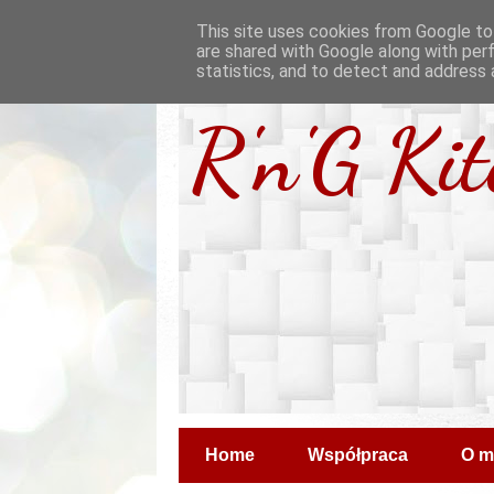
This site uses cookies from Google to 
are shared with Google along with per
statistics, and to detect and address 
R'n'G Ki
Home
Współpraca
O m