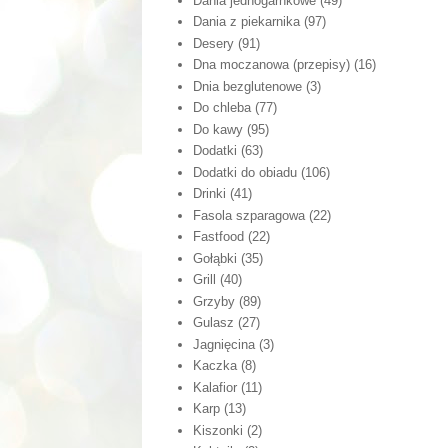
Dania jednogarnkowe
(49)
Dania z piekarnika
(97)
Desery
(91)
Dna moczanowa (przepisy)
(16)
Dnia bezglutenowe
(3)
Do chleba
(77)
Do kawy
(95)
Dodatki
(63)
Dodatki do obiadu
(106)
Drinki
(41)
Fasola szparagowa
(22)
Fastfood
(22)
Gołąbki
(35)
Grill
(40)
Grzyby
(89)
Gulasz
(27)
Jagnięcina
(3)
Kaczka
(8)
Kalafior
(11)
Karp
(13)
Kiszonki
(2)