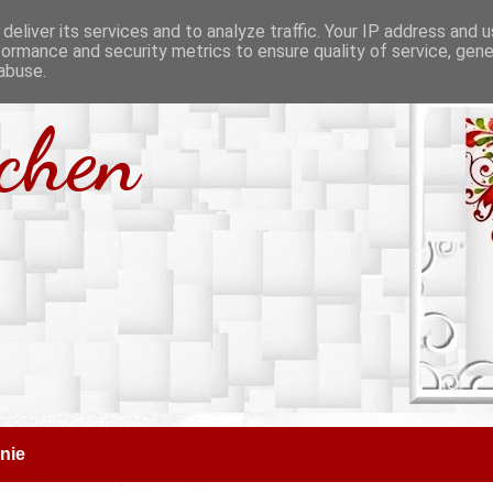
deliver its services and to analyze traffic. Your IP address and 
formance and security metrics to ensure quality of service, gen
abuse.
tchen
nie