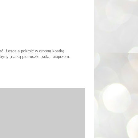
ać. Łososia pokroić w drobną kostkę
yny ,natką pietruszki ,solą i pieprzem.