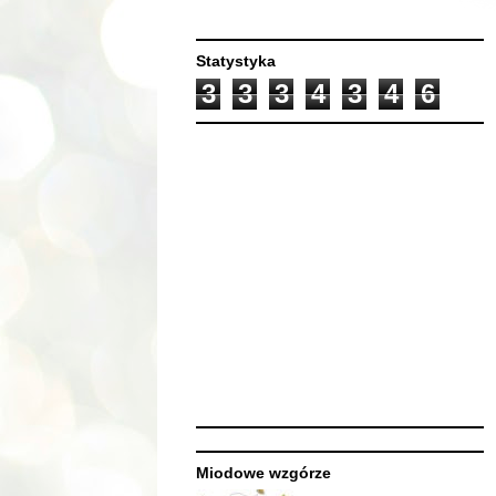
Statystyka
3
3
3
4
3
4
6
Miodowe wzgórze