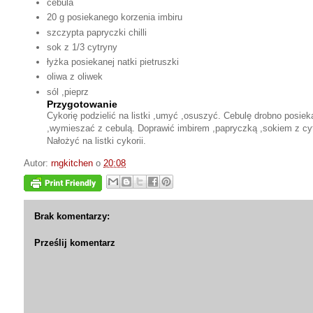
cebula
20 g posiekanego korzenia imbiru
szczypta papryczki chilli
sok z 1/3 cytryny
łyżka posiekanej natki pietruszki
oliwa z oliwek
sól ,pieprz
Przygotowanie
Cykorię podzielić na listki ,umyć ,osuszyć. Cebulę drobno posiek
,wymieszać z cebulą. Doprawić imbirem ,papryczką ,sokiem z cytr
Nałożyć na listki cykorii.
Autor:
rngkitchen
o
20:08
Brak komentarzy:
Prześlij komentarz