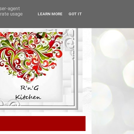
user-agent
erate usage
LEARN MORE
GOT IT