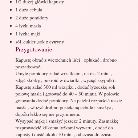
1/2 dużej główki kapusty
1 duża cebula
2 duże pomidory
4 łyżki masła
1 łyżka mąki
sól ,cukier ,sok z cytryny
Przygotowanie
Kapustę obrać z wierzchnich liści , opłukać i drobno
poszatkować.
Umyte pomidory zalać wrzątkiem , na ok. 2 min. ,
zdjąć skórkę , pokroić w ćwiartki , wyciąć szypułki .
Kapustę zalać 300 ml wrzątku , dodać łyżeczkę soli ,
połowę masła i gotować do 40 – 50 minut. W połowie
gotowania dodać pomidory. Na patelni rozpuścić resztę
masła , włożyć drobno posiekaną cebulę i smażyć ,
dopóki lekko się nie przyrumieni.
Wysypać mąkę i smażyć jeszcze 2 minuty. Zasmażkę
rozprowadzić kilkoma łyżkami wywaru , dodać do
kapusty i dusić około 10 min. , od czasu do czasu