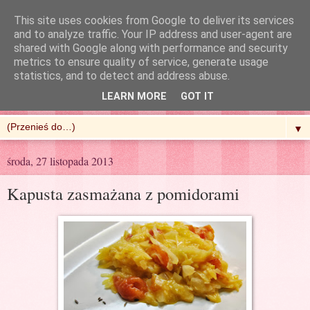
This site uses cookies from Google to deliver its services
and to analyze traffic. Your IP address and user-agent are
shared with Google along with performance and security
metrics to ensure quality of service, generate usage
R'n'G Kitchen
statistics, and to detect and address abuse.
LEARN MORE
GOT IT
▼
środa, 27 listopada 2013
Kapusta zasmażana z pomidorami