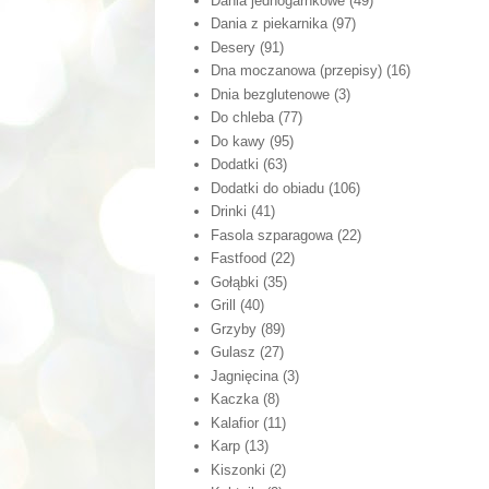
Dania jednogarnkowe
(49)
Dania z piekarnika
(97)
Desery
(91)
Dna moczanowa (przepisy)
(16)
Dnia bezglutenowe
(3)
Do chleba
(77)
Do kawy
(95)
Dodatki
(63)
Dodatki do obiadu
(106)
Drinki
(41)
Fasola szparagowa
(22)
Fastfood
(22)
Gołąbki
(35)
Grill
(40)
Grzyby
(89)
Gulasz
(27)
Jagnięcina
(3)
Kaczka
(8)
Kalafior
(11)
Karp
(13)
Kiszonki
(2)