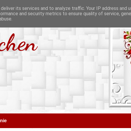
deliver its services and to analyze traffic. Your IP address and 
formance and security metrics to ensure quality of service, gen
abuse.
tchen
nie