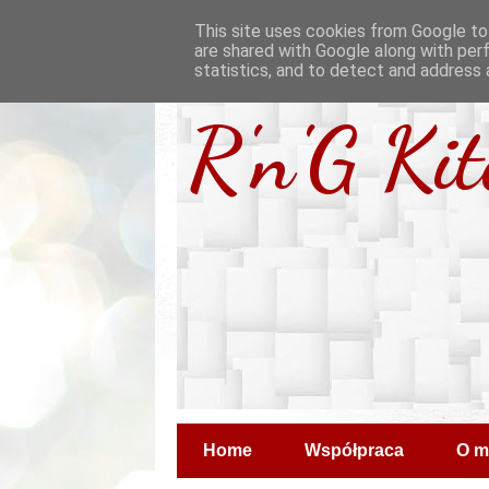
This site uses cookies from Google to 
are shared with Google along with per
statistics, and to detect and address 
R'n'G Ki
Home
Współpraca
O m