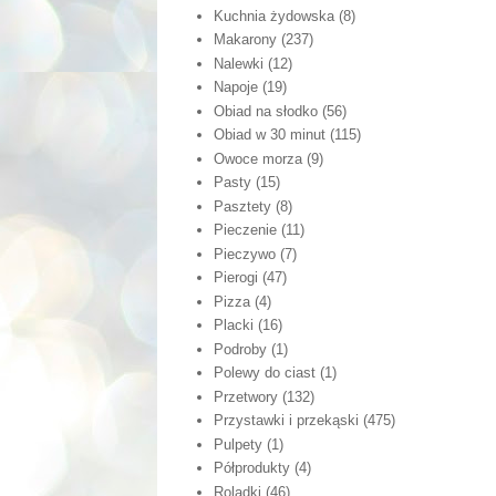
Kuchnia żydowska
(8)
Makarony
(237)
Nalewki
(12)
Napoje
(19)
Obiad na słodko
(56)
Obiad w 30 minut
(115)
Owoce morza
(9)
Pasty
(15)
Pasztety
(8)
Pieczenie
(11)
Pieczywo
(7)
Pierogi
(47)
Pizza
(4)
Placki
(16)
Podroby
(1)
Polewy do ciast
(1)
Przetwory
(132)
Przystawki i przekąski
(475)
Pulpety
(1)
Półprodukty
(4)
Roladki
(46)