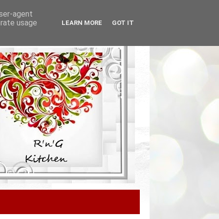
user-agent
erate usage
LEARN MORE
GOT IT