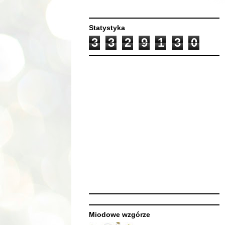
Statystyka
3
3
2
9
1
3
0
Miodowe wzgórze