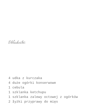
Składniki:
4 udka z kurczaka
4 duże ogórki konserwowe
1 cebula
1 szklanka ketchupu
1 szklanka zalewy octowej z ogórków
2 łyżki przyprawy do mięs