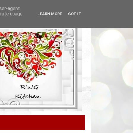
user-agent
erate usage
LEARN MORE
GOT IT