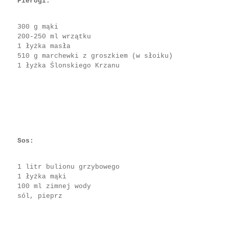
Pierogi:
300 g mąki
200-250 ml wrzątku
1 łyżka masła
510 g marchewki z groszkiem (w słoiku)
1 łyżka Ślonskiego Krzanu
Sos:
1 litr bulionu grzybowego
1 łyżka mąki
100 ml zimnej wody
sól, pieprz