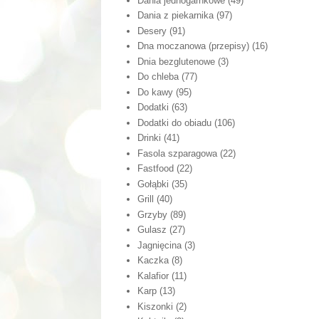
Dania jednogarnkowe
(49)
Dania z piekarnika
(97)
Desery
(91)
Dna moczanowa (przepisy)
(16)
Dnia bezglutenowe
(3)
Do chleba
(77)
Do kawy
(95)
Dodatki
(63)
Dodatki do obiadu
(106)
Drinki
(41)
Fasola szparagowa
(22)
Fastfood
(22)
Gołąbki
(35)
Grill
(40)
Grzyby
(89)
Gulasz
(27)
Jagnięcina
(3)
Kaczka
(8)
Kalafior
(11)
Karp
(13)
Kiszonki
(2)