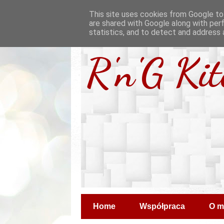
This site uses cookies from Google to 
are shared with Google along with per
statistics, and to detect and address 
R'n'G Ki
Home
Współpraca
O m