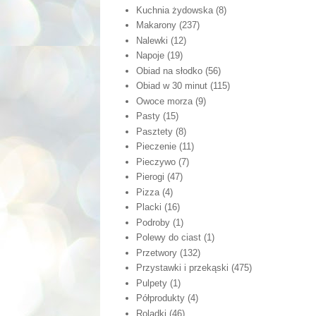
Kuchnia żydowska
(8)
Makarony
(237)
Nalewki
(12)
Napoje
(19)
Obiad na słodko
(56)
Obiad w 30 minut
(115)
Owoce morza
(9)
Pasty
(15)
Pasztety
(8)
Pieczenie
(11)
Pieczywo
(7)
Pierogi
(47)
Pizza
(4)
Placki
(16)
Podroby
(1)
Polewy do ciast
(1)
Przetwory
(132)
Przystawki i przekąski
(475)
Pulpety
(1)
Półprodukty
(4)
Roladki
(46)