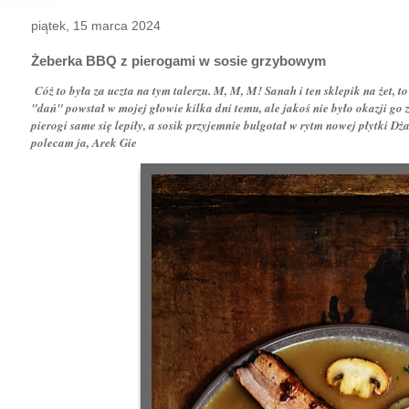
piątek, 15 marca 2024
Żeberka BBQ z pierogami w sosie grzybowym
Cóż to była za uczta na tym talerzu. M, M, M! Sanah i ten sklepik na żet, to
"dań" powstał w mojej głowie kilka dni temu, ale jakoś nie było okazji go z
pierogi same się lepiły, a sosik przyjemnie bulgotał w rytm nowej płytki Dż
polecam ja, Arek Gie