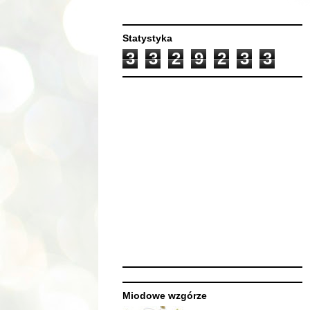
Statystyka
3
3
2
9
2
3
3
Miodowe wzgórze