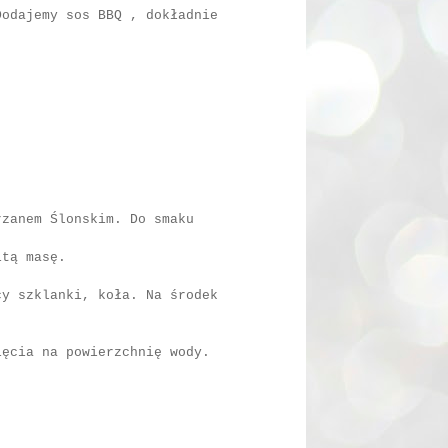
Dodajemy sos BBQ , dokładnie
rzanem Ślonskim. Do smaku
itą masę.
cy szklanki, koła. Na środek
ięcia na powierzchnię wody.