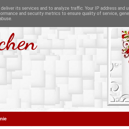
deliver its services and to analyze traffic. Your IP address and 
formance and security metrics to ensure quality of service, gen
abuse.
tchen
nie