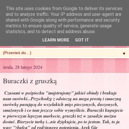
This site uses cookies from Google to deliver its services
and to analyze traffic. Your IP address and user-agent are
shared with Google along with performance and security
metrics to ensure quality of service, generate usage
R'n'G Kitchen
statistics, and to detect and address abuse.
LEARN MORE
GOT IT
▼
środa, 28 lutego 2024
Buraczki z gruszką
Czasami w pośpiechu "majstrujemy" jakieś obiady i brakuje
nam surówki...Przychodzę z odsieczą na mega prostą i smaczną
surówkę pasującą do wszelakich mięs pieczonych, duszonych,
smażonych i co tam jeszcze sobie wymyślicie. Buraczki kupujecie
w pierwszym lepszym markecie, gruszki też w zasadzie można
dostać. Bierzecie tarkę i...nie dziękujcie, po to jestem. Tak, to ja
wasz "zbafca" od rodzinnego potępienia. Arek Gie