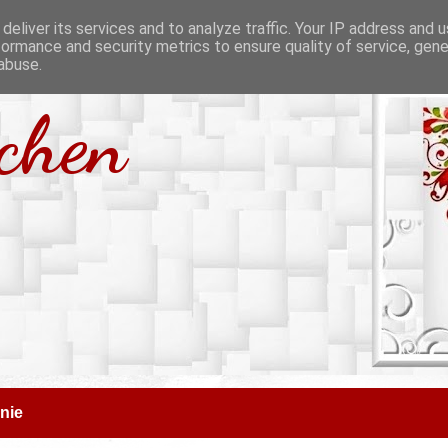
deliver its services and to analyze traffic. Your IP address and 
formance and security metrics to ensure quality of service, gen
abuse.
tchen
nie