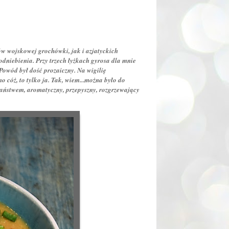
w wojskowej grochówki, jak i azjatyckich
dniebienia. Przy trzech łyżkach gyrosa dla mnie
 Powód był dość prozaiczny. Na wigilię
 cóż, to tylko ja. Tak, wiem...można było do
 państwem, aromatyczny, przepyszny, rozgrzewający