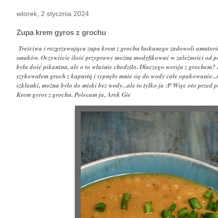
wtorek, 2 stycznia 2024
Zupa krem gyros z grochu
Treściwa i rozgrzewająca zupa krem z grochu łuskanego zadowoli amatoró
smaków. Oczywiście ilość przyprawy można modyfikować w zależności od po
była dość pikantna, ale o to właśnie chodziło. Dlaczego wersja z grochem?
szykowałem groch z kapustą i sypnęło mnie się do wody całe opakowanie...no
szklanki, można było do miski bez wody...ale to tylko ja :P Więc oto przed
Krem gyros z grochu. Polecam ja, Arek Gie