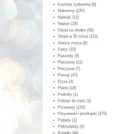
Kuchnia żydowska
(8)
Makarony
(237)
Nalewki
(12)
Napoje
(19)
Obiad na słodko
(56)
Obiad w 30 minut
(115)
Owoce morza
(9)
Pasty
(15)
Pasztety
(8)
Pieczenie
(11)
Pieczywo
(7)
Pierogi
(47)
Pizza
(4)
Placki
(16)
Podroby
(1)
Polewy do ciast
(1)
Przetwory
(132)
Przystawki i przekąski
(475)
Pulpety
(1)
Półprodukty
(4)
Roladki
(46)