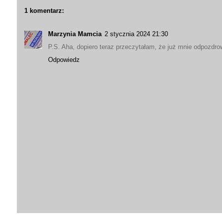
1 komentarz:
Marzynia Mamcia
2 stycznia 2024 21:30
P.S. Aha, dopiero teraz przeczytałam, że już mnie odpozdr
Odpowiedz