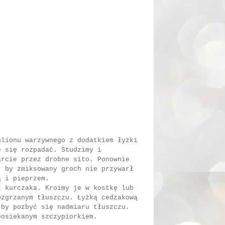
ulionu warzywnego z dodatkiem łyżki
e się rozpadać. Studzimy i
arcie przez drobne sito. Ponownie
, by zmiksowany groch nie przywarł
ą i pieprzem.
z kurczaka. Kroimy je w kostkę lub
ozgrzanym tłuszczu. Łyżką cedzakową
 by pozbyć się nadmiaru tłuszczu.
posiekanym szczypiorkiem.