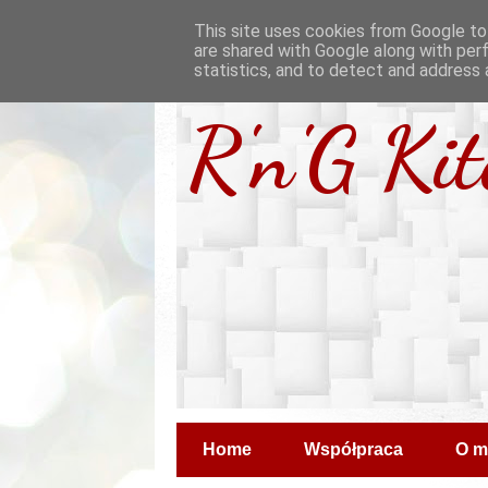
This site uses cookies from Google to 
are shared with Google along with per
statistics, and to detect and address 
R'n'G Ki
Home
Współpraca
O m