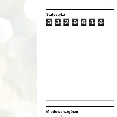
Statystyka
3
3
2
9
6
1
6
Miodowe wzgórze