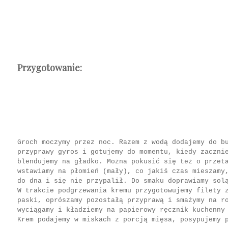
Przygotowanie:
Groch moczymy przez noc. Razem z wodą dodajemy do b
przyprawy gyros i gotujemy do momentu, kiedy zaczni
blendujemy na gładko. Można pokusić się też o przet
wstawiamy na płomień (mały), co jakiś czas mieszamy
do dna i się nie przypalił. Do smaku doprawiamy sol
W trakcie podgrzewania kremu przygotowujemy filety 
paski, oprószamy pozostałą przyprawą i smażymy na r
wyciągamy i kładziemy na papierowy ręcznik kuchenny
Krem podajemy w miskach z porcją mięsa, posypujemy 