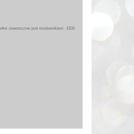
owiłeś noworocznie pod miodownikiem :-DDD