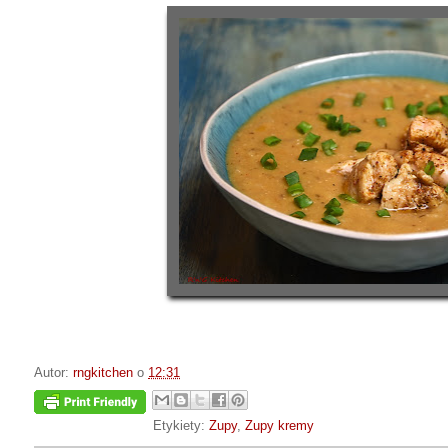
Autor:
rngkitchen
o
12:31
Etykiety:
Zupy
,
Zupy kremy