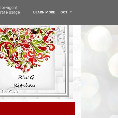
user-agent
erate usage
LEARN MORE
GOT IT