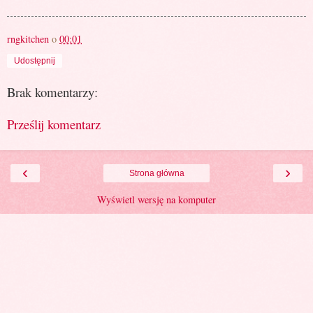
rngkitchen
o
00:01
Udostępnij
Brak komentarzy:
Prześlij komentarz
‹
›
Strona główna
Wyświetl wersję na komputer