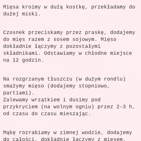
Mięsa kroimy w dużą kostkę, przekładamy do
dużej miski.
Czosnek przeciskamy przez praskę, dodajemy
do mięs razem z sosem sojowym. Mięso
dokładnie łączymy z pozostałymi
składnikami. Odstawiamy w chłodne miejsce
na 12 godzin.
Na rozgrzanym tłuszczu (w dużym rondlu)
smażymy mięso (dodajemy stopniowo,
partiami).
Zalewamy wrzątkiem i dusimy pod
przykryciem (na wolnym ogniu) przez 2-3 h,
od czasu do czasu mieszając.
Mąkę rozrabiamy w zimnej wodzie, dodajemy
do całości, dokładnie łączymy z mięsem.