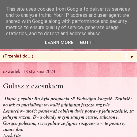
This site uses cookies from Google to deliver its services
and to analyze traffic. Your IP address and user-agent are
shared with Google along with performance and security
metrics to ensure quality of service, generate usage
R'n'G Kitchen
statistics, and to detect and address abuse.
LEARN MORE
GOT IT
▼
czwartek, 18 stycznia 2024
Gulasz z czosnkiem
Danie z cyklu: Bo była promocja :P Podwójna korzyść. Taniość:
bo tak to musiałbym wywalić minimum jeszcze raz tyle.
Leniuchowatość: ponieważ robiłem dwie potrawy jednocześnie, za
jednym razem. Dwa obiady w tym samym czasie, zaliczone.
Gorąco polecam, szczególnie że fajnie rozgrzewa w te ponure,
zimne dni.
Arek Gie