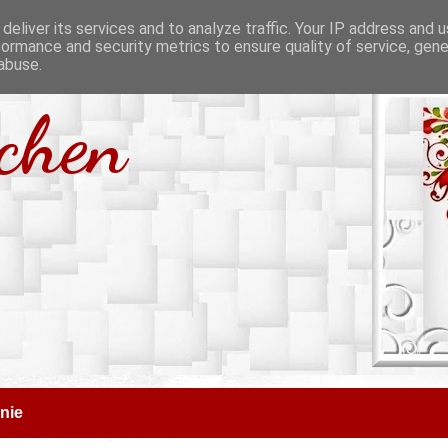
deliver its services and to analyze traffic. Your IP address and 
formance and security metrics to ensure quality of service, gen
abuse.
tchen
nie