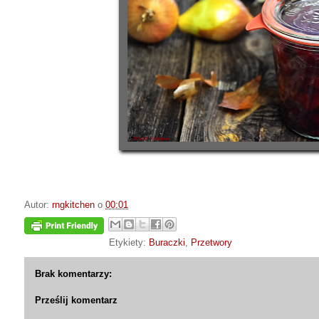
Autor:
rngkitchen
o
00:01
Etykiety:
Buraczki
,
Przetwory
Brak komentarzy:
Prześlij komentarz