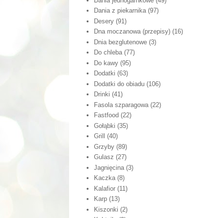
Dania jednogarnkowe
(49)
Dania z piekarnika
(97)
Desery
(91)
Dna moczanowa (przepisy)
(16)
Dnia bezglutenowe
(3)
Do chleba
(77)
Do kawy
(95)
Dodatki
(63)
Dodatki do obiadu
(106)
Drinki
(41)
Fasola szparagowa
(22)
Fastfood
(22)
Gołąbki
(35)
Grill
(40)
Grzyby
(89)
Gulasz
(27)
Jagnięcina
(3)
Kaczka
(8)
Kalafior
(11)
Karp
(13)
Kiszonki
(2)