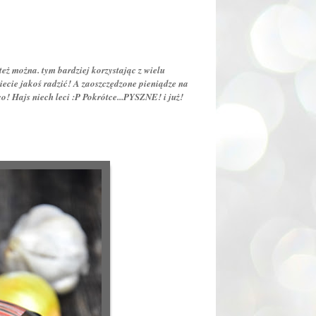
też można. tym bardziej korzystając z wielu
ecie jakoś radzić! A zaoszczędzone pieniądze na
co! Hajs niech leci :P Pokrótce...PYSZNE! i już!