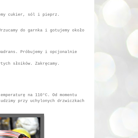
emy cukier, sól i pieprz.
Wrzucamy do garnka i gotujemy około
wadrans. Próbujemy i opcjonalnie
ytych słoików. Zakręcamy.
temperaturę na 110°C. Od momentu
tudzimy przy uchylonych drzwiczkach