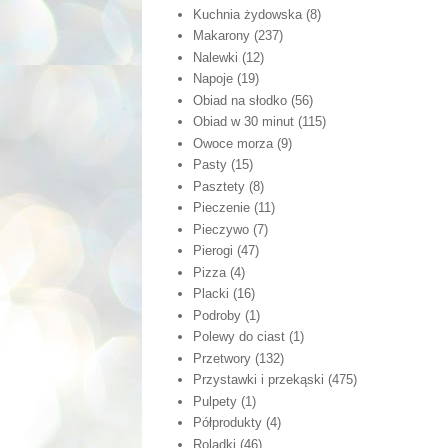
Kuchnia żydowska
(8)
Makarony
(237)
Nalewki
(12)
Napoje
(19)
Obiad na słodko
(56)
Obiad w 30 minut
(115)
Owoce morza
(9)
Pasty
(15)
Pasztety
(8)
Pieczenie
(11)
Pieczywo
(7)
Pierogi
(47)
Pizza
(4)
Placki
(16)
Podroby
(1)
Polewy do ciast
(1)
Przetwory
(132)
Przystawki i przekąski
(475)
Pulpety
(1)
Półprodukty
(4)
Roladki
(46)