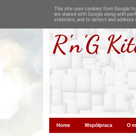
This site uses cookies from Google to 
are shared with Google along with per
statistics, and to detect and address 
R'n'G Ki
Home
Współpraca
O m