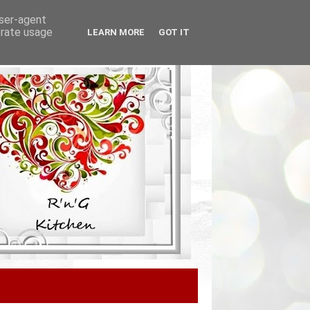
user-agent
erate usage
LEARN MORE
GOT IT