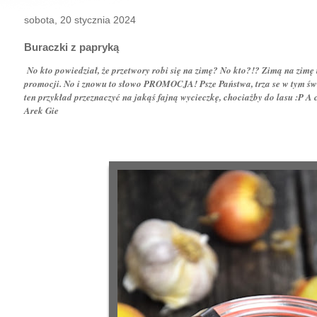
sobota, 20 stycznia 2024
Buraczki z papryką
No kto powiedział, że przetwory robi się na zimę? No kto?!? Zimą na zimę 
promocji. No i znowu to słowo PROMOCJA! Psze Państwa, trza se w tym świ
ten przykład przeznaczyć na jakąś fajną wycieczkę, chociażby do lasu :P A 
Arek Gie